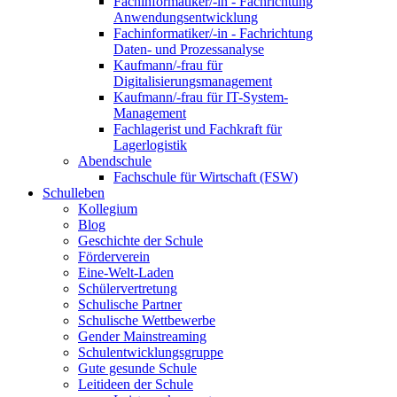
Fachinformatiker/-in - Fachrichtung
Anwendungsentwicklung
Fachinformatiker/-in - Fachrichtung
Daten- und Prozessanalyse
Kaufmann/-frau für
Digitalisierungsmanagement
Kaufmann/-frau für IT-System-
Management
Fachlagerist und Fachkraft für
Lagerlogistik
Abendschule
Fachschule für Wirtschaft (FSW)
Schulleben
Kollegium
Blog
Geschichte der Schule
Förderverein
Eine-Welt-Laden
Schülervertretung
Schulische Partner
Schulische Wettbewerbe
Gender Mainstreaming
Schulentwicklungsgruppe
Gute gesunde Schule
Leitideen der Schule