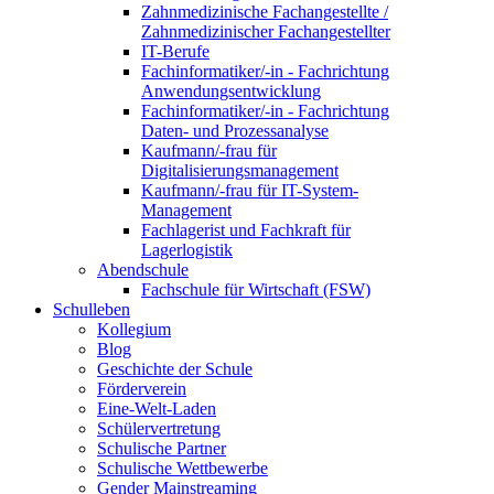
Zahnmedizinische Fachangestellte /
Zahnmedizinischer Fachangestellter
IT-Berufe
Fachinformatiker/-in - Fachrichtung
Anwendungsentwicklung
Fachinformatiker/-in - Fachrichtung
Daten- und Prozessanalyse
Kaufmann/-frau für
Digitalisierungsmanagement
Kaufmann/-frau für IT-System-
Management
Fachlagerist und Fachkraft für
Lagerlogistik
Abendschule
Fachschule für Wirtschaft (FSW)
Schulleben
Kollegium
Blog
Geschichte der Schule
Förderverein
Eine-Welt-Laden
Schülervertretung
Schulische Partner
Schulische Wettbewerbe
Gender Mainstreaming