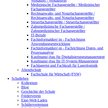
Verkäufer / Verkäuferin
Medizinische Fachangestellte / Medizinischer
Fachangestellter
Rechtsanwalts- und Notarfachangestellte /
Rechtsanwalts- und Notarfachangestellter
Steuerfachangestellte / Steuerfachangestellter
Zahnmedizinische Fachangestellte /
Zahnmedizinischer Fachangestellter
IT-Berufe
Fachinformatiker/-in - Fachrichtung
Anwendungsentwicklung
Fachinformatiker/-in - Fachrichtung Daten- und
Prozessanalyse
Kaufmann/-frau für Digitalisierungsmanagement
Kaufmann/-frau für IT-System-Management
Fachlagerist und Fachkraft für Lagerlogistik
Abendschule
Fachschule für Wirtschaft (FSW)
Schulleben
Kollegium
Blog
Geschichte der Schule
Förderverein
Eine-Welt-Laden
Schülervertretung