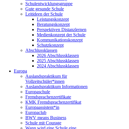
Schulentwicklungsgruppe
Gute gesunde Schule
Leitideen der Schule
Leistungskonzept
Beratungskonzept
Perspektiven Distanzlernen
Medienkonzept der Schule
Kommunikationskonzept
Schutzkonzept
Abschlussklassen
2026 Abschlussklassen
2025 Abschlussklassen
2024 Abschlussklassen
Europa
Auslandspraktikum für
Vollzeitschüler*innen
Auslandspraktikum Informationen
Europaschule
Fremdsprachenzertifikate
KMK Fremdsprachenzertifikat
Europaassistent*in
Europaclub
BWV means Business
Schule mit Courage
Wann wird eine Schule eine