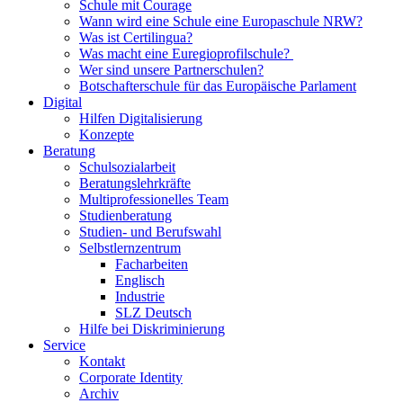
Schule mit Courage
Wann wird eine Schule eine Europaschule NRW?
Was ist Certilingua?
Was macht eine Euregioprofilschule?
Wer sind unsere Partnerschulen?
Botschafterschule für das Europäische Parlament
Digital
Hilfen Digitalisierung
Konzepte
Beratung
Schulsozialarbeit
Beratungslehrkräfte
Multiprofessionelles Team
Studienberatung
Studien- und Berufswahl
Selbstlernzentrum
Facharbeiten
Englisch
Industrie
SLZ Deutsch
Hilfe bei Diskriminierung
Service
Kontakt
Corporate Identity
Archiv