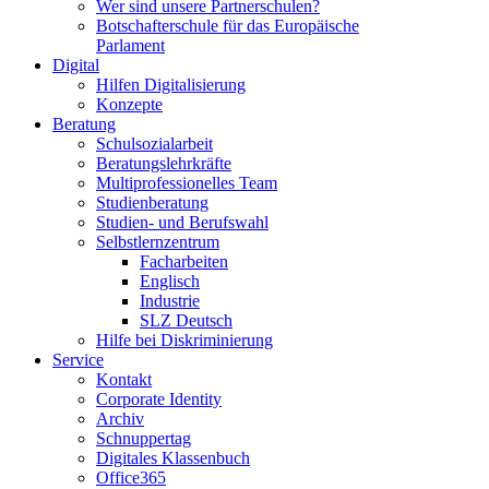
Wer sind unsere Partnerschulen?
Botschafterschule für das Europäische
Parlament
Digital
Hilfen Digitalisierung
Konzepte
Beratung
Schulsozialarbeit
Beratungslehrkräfte
Multiprofessionelles Team
Studienberatung
Studien- und Berufswahl
Selbstlernzentrum
Facharbeiten
Englisch
Industrie
SLZ Deutsch
Hilfe bei Diskriminierung
Service
Kontakt
Corporate Identity
Archiv
Schnuppertag
Digitales Klassenbuch
Office365