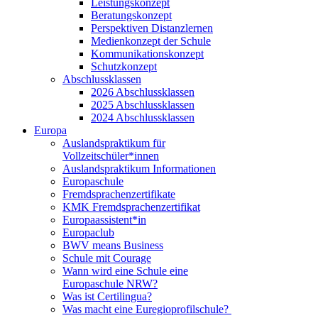
Leistungskonzept
Beratungskonzept
Perspektiven Distanzlernen
Medienkonzept der Schule
Kommunikationskonzept
Schutzkonzept
Abschlussklassen
2026 Abschlussklassen
2025 Abschlussklassen
2024 Abschlussklassen
Europa
Auslandspraktikum für
Vollzeitschüler*innen
Auslandspraktikum Informationen
Europaschule
Fremdsprachenzertifikate
KMK Fremdsprachenzertifikat
Europaassistent*in
Europaclub
BWV means Business
Schule mit Courage
Wann wird eine Schule eine
Europaschule NRW?
Was ist Certilingua?
Was macht eine Euregioprofilschule?