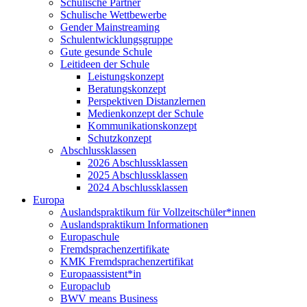
Schulische Partner
Schulische Wettbewerbe
Gender Mainstreaming
Schulentwicklungsgruppe
Gute gesunde Schule
Leitideen der Schule
Leistungskonzept
Beratungskonzept
Perspektiven Distanzlernen
Medienkonzept der Schule
Kommunikationskonzept
Schutzkonzept
Abschlussklassen
2026 Abschlussklassen
2025 Abschlussklassen
2024 Abschlussklassen
Europa
Auslandspraktikum für Vollzeitschüler*innen
Auslandspraktikum Informationen
Europaschule
Fremdsprachenzertifikate
KMK Fremdsprachenzertifikat
Europaassistent*in
Europaclub
BWV means Business