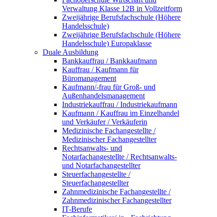
Verwaltung Klasse 12B in Vollzeitform
Zweijährige Berufsfachschule (Höhere
Handelsschule)
Zweijährige Berufsfachschule (Höhere
Handelsschule) Europaklasse
Duale Ausbildung
Bankkauffrau / Bankkaufmann
Kauffrau / Kaufmann für
Büromanagement
Kaufmann/-frau für Groß- und
Außenhandelsmanagement
Industriekauffrau / Industriekaufmann
Kaufmann / Kauffrau im Einzelhandel
und Verkäufer / Verkäuferin
Medizinische Fachangestellte /
Medizinischer Fachangestellter
Rechtsanwalts- und
Notarfachangestellte / Rechtsanwalts-
und Notarfachangestellter
Steuerfachangestellte /
Steuerfachangestellter
Zahnmedizinische Fachangestellte /
Zahnmedizinischer Fachangestellter
IT-Berufe