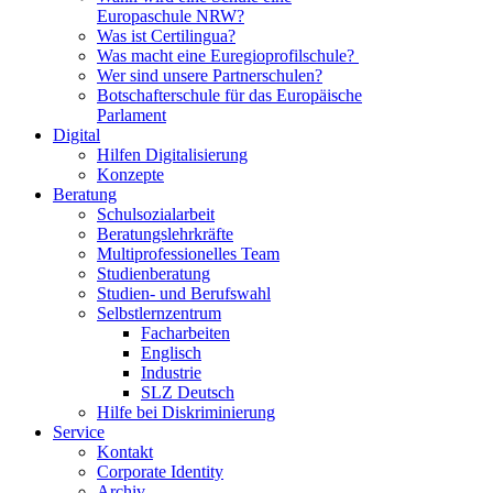
Europaschule NRW?
Was ist Certilingua?
Was macht eine Euregioprofilschule?
Wer sind unsere Partnerschulen?
Botschafterschule für das Europäische
Parlament
Digital
Hilfen Digitalisierung
Konzepte
Beratung
Schulsozialarbeit
Beratungslehrkräfte
Multiprofessionelles Team
Studienberatung
Studien- und Berufswahl
Selbstlernzentrum
Facharbeiten
Englisch
Industrie
SLZ Deutsch
Hilfe bei Diskriminierung
Service
Kontakt
Corporate Identity
Archiv