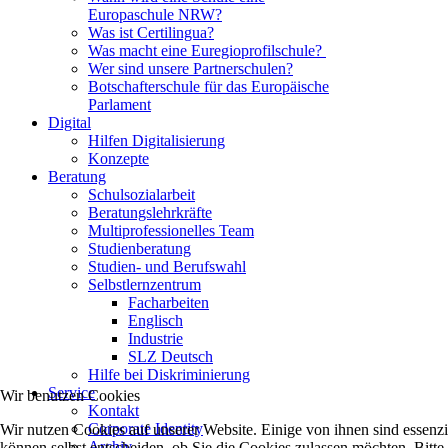
Europaschule NRW?
Was ist Certilingua?
Was macht eine Euregioprofilschule?
Wer sind unsere Partnerschulen?
Botschafterschule für das Europäische
Parlament
Digital
Hilfen Digitalisierung
Konzepte
Beratung
Schulsozialarbeit
Beratungslehrkräfte
Multiprofessionelles Team
Studienberatung
Studien- und Berufswahl
Selbstlernzentrum
Facharbeiten
Englisch
Industrie
SLZ Deutsch
Hilfe bei Diskriminierung
Service
Wir benutzen Cookies
Kontakt
Corporate Identity
Wir nutzen Cookies auf unserer Website. Einige von ihnen sind essenzi
Archiv
können selbst entscheiden, ob Sie die Cookies zulassen möchten. Bitte