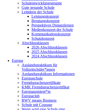
Schulentwicklungsgruppe
Gute gesunde Schule
Leitideen der Schule
Leistungskonzept
Beratungskonzept
Perspektiven Distanzlernen
Medienkonzept der Schule
Kommunikationskonzept
Schutzkonzept
Abschlussklassen
2026 Abschlussklassen
2025 Abschlussklassen
2024 Abschlussklassen
Europa
Auslandspraktikum für
Vollzeitschüler*innen
Auslandspraktikum Informationen
Europaschule
Fremdsprachenzertifikate
KMK Fremdsprachenzertifikat
Europaassistent*in
Europaclub
BWV means Business
Schule mit Courage
Wann wird eine Schule eine