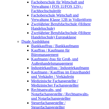
Fachoberschule für Wirtschaft und
Verwaltung ( FOS 11/FOS 12S) -
Fachhochschulreife
Fachoberschule Wirtschaft und
Verwaltung Klasse 12B in Vollzeitform
Zweijährige Berufsfachschule (Höhere
Handelsschule)
Zweijährige Berufsfachschule (Höhere
Handelsschule) Europaklasse
Duale Ausbildung
Bankkauffrau / Bankkaufmann
Kauffrau / Kaufmann für
Büromanagement
Kaufmann/-frau für Groß- und
Außenhandelsmanagement
Industriekauffrau / Industriekaufmann
Kaufmann / Kauffrau im Einzelhandel
und Verkäufer / Verkäuferin
Medizinische Fachangestellte /
Medizinischer Fachangestellter
Rechtsanwalts- und
Notarfachangestellte / Rechtsanwalts-
und Notarfachangestellter
Steuerfachangestellte /
Steuerfachangestellter