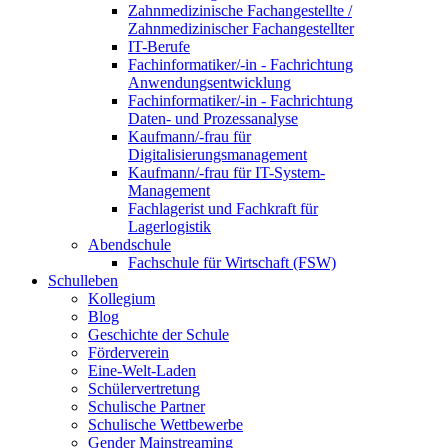
Zahnmedizinische Fachangestellte /
Zahnmedizinischer Fachangestellter
IT-Berufe
Fachinformatiker/-in - Fachrichtung
Anwendungsentwicklung
Fachinformatiker/-in - Fachrichtung
Daten- und Prozessanalyse
Kaufmann/-frau für
Digitalisierungsmanagement
Kaufmann/-frau für IT-System-
Management
Fachlagerist und Fachkraft für
Lagerlogistik
Abendschule
Fachschule für Wirtschaft (FSW)
Schulleben
Kollegium
Blog
Geschichte der Schule
Förderverein
Eine-Welt-Laden
Schülervertretung
Schulische Partner
Schulische Wettbewerbe
Gender Mainstreaming