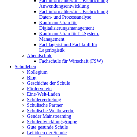
Fachinformatiker/-in - Fachrichtung
Anwendungsentwicklung
Fachinformatiker/-in - Fachrichtung
Daten- und Prozessanalyse
Kaufmann/-frau für
Digitalisierungsmanagement
Kaufmann/-frau für IT-System-
Management
Fachlagerist und Fachkraft für
Lagerlogistik
Abendschule
Fachschule für Wirtschaft (FSW)
Schulleben
Kollegium
Blog
Geschichte der Schule
Förderverein
Eine-Welt-Laden
Schülervertretung
Schulische Partner
Schulische Wettbewerbe
Gender Mainstreaming
Schulentwicklungsgruppe
Gute gesunde Schule
Leitideen der Schule