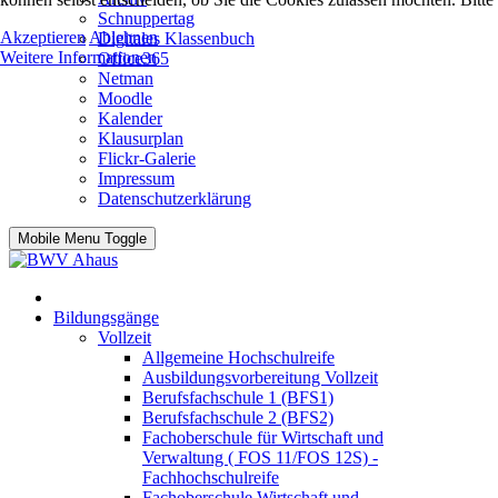
Schnuppertag
Akzeptieren
Ablehnen
Digitales Klassenbuch
Weitere Informationen
Office365
Netman
Moodle
Kalender
Klausurplan
Flickr-Galerie
Impressum
Datenschutzerklärung
Mobile Menu Toggle
Bildungsgänge
Vollzeit
Allgemeine Hochschulreife
Ausbildungsvorbereitung Vollzeit
Berufsfachschule 1 (BFS1)
Berufsfachschule 2 (BFS2)
Fachoberschule für Wirtschaft und
Verwaltung ( FOS 11/FOS 12S) -
Fachhochschulreife
Fachoberschule Wirtschaft und