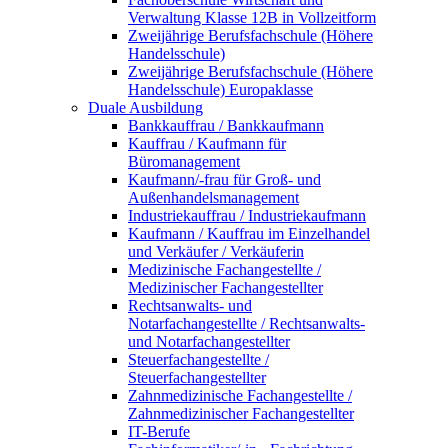
Verwaltung Klasse 12B in Vollzeitform
Zweijährige Berufsfachschule (Höhere
Handelsschule)
Zweijährige Berufsfachschule (Höhere
Handelsschule) Europaklasse
Duale Ausbildung
Bankkauffrau / Bankkaufmann
Kauffrau / Kaufmann für
Büromanagement
Kaufmann/-frau für Groß- und
Außenhandelsmanagement
Industriekauffrau / Industriekaufmann
Kaufmann / Kauffrau im Einzelhandel
und Verkäufer / Verkäuferin
Medizinische Fachangestellte /
Medizinischer Fachangestellter
Rechtsanwalts- und
Notarfachangestellte / Rechtsanwalts-
und Notarfachangestellter
Steuerfachangestellte /
Steuerfachangestellter
Zahnmedizinische Fachangestellte /
Zahnmedizinischer Fachangestellter
IT-Berufe