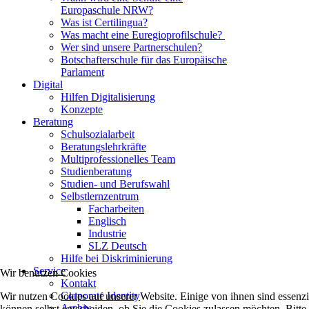
Europaschule NRW?
Was ist Certilingua?
Was macht eine Euregioprofilschule?
Wer sind unsere Partnerschulen?
Botschafterschule für das Europäische
Parlament
Digital
Hilfen Digitalisierung
Konzepte
Beratung
Schulsozialarbeit
Beratungslehrkräfte
Multiprofessionelles Team
Studienberatung
Studien- und Berufswahl
Selbstlernzentrum
Facharbeiten
Englisch
Industrie
SLZ Deutsch
Hilfe bei Diskriminierung
Service
Wir benutzen Cookies
Kontakt
Corporate Identity
Wir nutzen Cookies auf unserer Website. Einige von ihnen sind essenzi
Archiv
können selbst entscheiden, ob Sie die Cookies zulassen möchten. Bitte