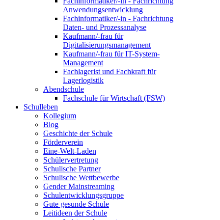
Fachinformatiker/-in - Fachrichtung
Anwendungsentwicklung
Fachinformatiker/-in - Fachrichtung
Daten- und Prozessanalyse
Kaufmann/-frau für
Digitalisierungsmanagement
Kaufmann/-frau für IT-System-
Management
Fachlagerist und Fachkraft für
Lagerlogistik
Abendschule
Fachschule für Wirtschaft (FSW)
Schulleben
Kollegium
Blog
Geschichte der Schule
Förderverein
Eine-Welt-Laden
Schülervertretung
Schulische Partner
Schulische Wettbewerbe
Gender Mainstreaming
Schulentwicklungsgruppe
Gute gesunde Schule
Leitideen der Schule