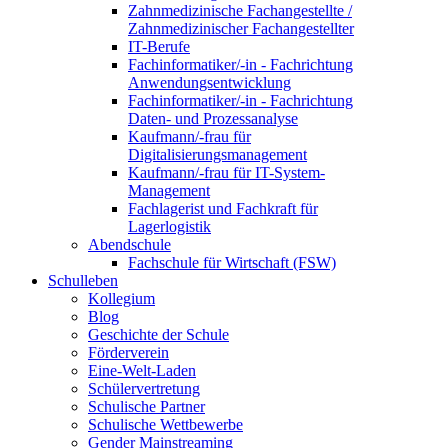
Zahnmedizinische Fachangestellte /
Zahnmedizinischer Fachangestellter
IT-Berufe
Fachinformatiker/-in - Fachrichtung
Anwendungsentwicklung
Fachinformatiker/-in - Fachrichtung
Daten- und Prozessanalyse
Kaufmann/-frau für
Digitalisierungsmanagement
Kaufmann/-frau für IT-System-
Management
Fachlagerist und Fachkraft für
Lagerlogistik
Abendschule
Fachschule für Wirtschaft (FSW)
Schulleben
Kollegium
Blog
Geschichte der Schule
Förderverein
Eine-Welt-Laden
Schülervertretung
Schulische Partner
Schulische Wettbewerbe
Gender Mainstreaming