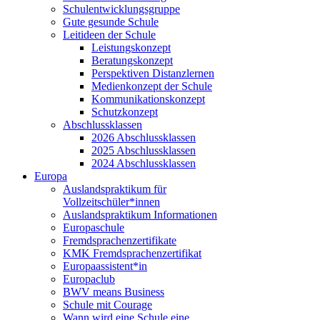
Schulentwicklungsgruppe
Gute gesunde Schule
Leitideen der Schule
Leistungskonzept
Beratungskonzept
Perspektiven Distanzlernen
Medienkonzept der Schule
Kommunikationskonzept
Schutzkonzept
Abschlussklassen
2026 Abschlussklassen
2025 Abschlussklassen
2024 Abschlussklassen
Europa
Auslandspraktikum für
Vollzeitschüler*innen
Auslandspraktikum Informationen
Europaschule
Fremdsprachenzertifikate
KMK Fremdsprachenzertifikat
Europaassistent*in
Europaclub
BWV means Business
Schule mit Courage
Wann wird eine Schule eine