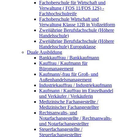
Fachoberschule für Wirtschaft und
Verwaltung ( FOS 11/FOS 12S) -
Fachhochschulreife
Fachoberschule Wirtschaft und
Verwaltung Klasse 12B in Vollzeitform
Zweijährige Berufsfachschule (Höhere
Handelsschule)
Zweijährige Berufsfachschule (Höhere
Handelsschule) Europaklasse
Duale Ausbildung
Bankkauffrau / Bankkaufmann
Kauffrau / Kaufmann für
Büromanagement
Kaufmann/-frau für Groß- und
Außenhandelsmanagement
Industriekauffrau / Industriekaufmann
Kaufmann / Kauffrau im Einzelhandel
und Verkäufer / Verkäuferin
Medizinische Fachangestellte /
Medizinischer Fachangestellter
Rechtsanwalts- und
Notarfachangestellte / Rechtsanwalts-
und Notarfachangestellter
Steuerfachangestellte /
Steuerfachangestellter