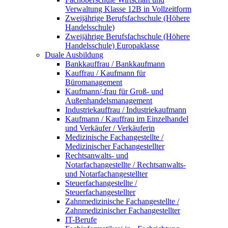
Verwaltung Klasse 12B in Vollzeitform
Zweijährige Berufsfachschule (Höhere
Handelsschule)
Zweijährige Berufsfachschule (Höhere
Handelsschule) Europaklasse
Duale Ausbildung
Bankkauffrau / Bankkaufmann
Kauffrau / Kaufmann für
Büromanagement
Kaufmann/-frau für Groß- und
Außenhandelsmanagement
Industriekauffrau / Industriekaufmann
Kaufmann / Kauffrau im Einzelhandel
und Verkäufer / Verkäuferin
Medizinische Fachangestellte /
Medizinischer Fachangestellter
Rechtsanwalts- und
Notarfachangestellte / Rechtsanwalts-
und Notarfachangestellter
Steuerfachangestellte /
Steuerfachangestellter
Zahnmedizinische Fachangestellte /
Zahnmedizinischer Fachangestellter
IT-Berufe