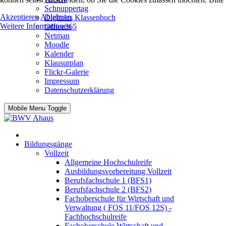
Schnuppertag
Akzeptieren
Ablehnen
Digitales Klassenbuch
Weitere Informationen
Office365
Netman
Moodle
Kalender
Klausurplan
Flickr-Galerie
Impressum
Datenschutzerklärung
Mobile Menu Toggle
Bildungsgänge
Vollzeit
Allgemeine Hochschulreife
Ausbildungsvorbereitung Vollzeit
Berufsfachschule 1 (BFS1)
Berufsfachschule 2 (BFS2)
Fachoberschule für Wirtschaft und
Verwaltung ( FOS 11/FOS 12S) -
Fachhochschulreife
Fachoberschule Wirtschaft und