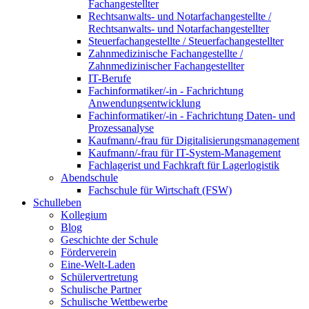
Fachangestellter
Rechtsanwalts- und Notarfachangestellte /
Rechtsanwalts- und Notarfachangestellter
Steuerfachangestellte / Steuerfachangestellter
Zahnmedizinische Fachangestellte /
Zahnmedizinischer Fachangestellter
IT-Berufe
Fachinformatiker/-in - Fachrichtung
Anwendungsentwicklung
Fachinformatiker/-in - Fachrichtung Daten- und
Prozessanalyse
Kaufmann/-frau für Digitalisierungsmanagement
Kaufmann/-frau für IT-System-Management
Fachlagerist und Fachkraft für Lagerlogistik
Abendschule
Fachschule für Wirtschaft (FSW)
Schulleben
Kollegium
Blog
Geschichte der Schule
Förderverein
Eine-Welt-Laden
Schülervertretung
Schulische Partner
Schulische Wettbewerbe