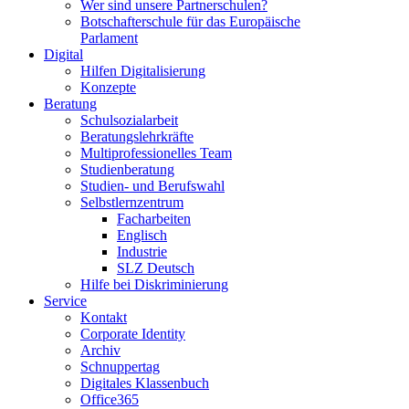
Wer sind unsere Partnerschulen?
Botschafterschule für das Europäische
Parlament
Digital
Hilfen Digitalisierung
Konzepte
Beratung
Schulsozialarbeit
Beratungslehrkräfte
Multiprofessionelles Team
Studienberatung
Studien- und Berufswahl
Selbstlernzentrum
Facharbeiten
Englisch
Industrie
SLZ Deutsch
Hilfe bei Diskriminierung
Service
Kontakt
Corporate Identity
Archiv
Schnuppertag
Digitales Klassenbuch
Office365