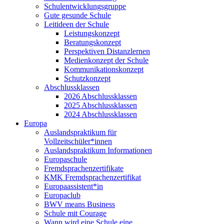
Schulentwicklungsgruppe
Gute gesunde Schule
Leitideen der Schule
Leistungskonzept
Beratungskonzept
Perspektiven Distanzlernen
Medienkonzept der Schule
Kommunikationskonzept
Schutzkonzept
Abschlussklassen
2026 Abschlussklassen
2025 Abschlussklassen
2024 Abschlussklassen
Europa
Auslandspraktikum für
Vollzeitschüler*innen
Auslandspraktikum Informationen
Europaschule
Fremdsprachenzertifikate
KMK Fremdsprachenzertifikat
Europaassistent*in
Europaclub
BWV means Business
Schule mit Courage
Wann wird eine Schule eine