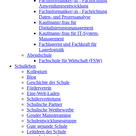
Fachinformatiker/-in - Fachrichtung
Anwendungsentwicklung
Fachinformatiker/-in - Fachrichtung
Daten- und Prozessanalyse
Kaufmann/-frau für
Digitalisierungsmanagement
Kaufmann/-frau für IT-System-
Management
Fachlagerist und Fachkraft für
Lagerlogistik
Abendschule
Fachschule für Wirtschaft (FSW)
Schulleben
Kollegium
Blog
Geschichte der Schule
Förderverein
Eine-Welt-Laden
Schülervertretung
Schulische Partner
Schulische Wettbewerbe
Gender Mainstreaming
Schulentwicklungsgruppe
Gute gesunde Schule
Leitideen der Schule