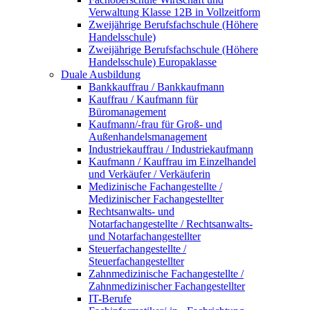
Verwaltung Klasse 12B in Vollzeitform
Zweijährige Berufsfachschule (Höhere
Handelsschule)
Zweijährige Berufsfachschule (Höhere
Handelsschule) Europaklasse
Duale Ausbildung
Bankkauffrau / Bankkaufmann
Kauffrau / Kaufmann für
Büromanagement
Kaufmann/-frau für Groß- und
Außenhandelsmanagement
Industriekauffrau / Industriekaufmann
Kaufmann / Kauffrau im Einzelhandel
und Verkäufer / Verkäuferin
Medizinische Fachangestellte /
Medizinischer Fachangestellter
Rechtsanwalts- und
Notarfachangestellte / Rechtsanwalts-
und Notarfachangestellter
Steuerfachangestellte /
Steuerfachangestellter
Zahnmedizinische Fachangestellte /
Zahnmedizinischer Fachangestellter
IT-Berufe