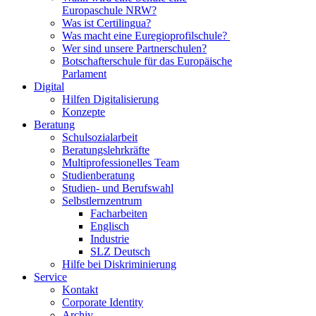
Europaschule NRW?
Was ist Certilingua?
Was macht eine Euregioprofilschule?
Wer sind unsere Partnerschulen?
Botschafterschule für das Europäische
Parlament
Digital
Hilfen Digitalisierung
Konzepte
Beratung
Schulsozialarbeit
Beratungslehrkräfte
Multiprofessionelles Team
Studienberatung
Studien- und Berufswahl
Selbstlernzentrum
Facharbeiten
Englisch
Industrie
SLZ Deutsch
Hilfe bei Diskriminierung
Service
Kontakt
Corporate Identity
Archiv