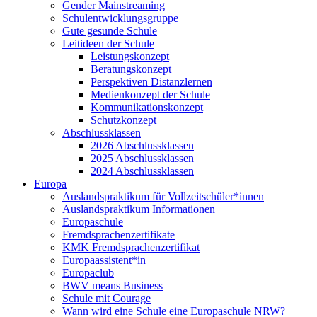
Gender Mainstreaming
Schulentwicklungsgruppe
Gute gesunde Schule
Leitideen der Schule
Leistungskonzept
Beratungskonzept
Perspektiven Distanzlernen
Medienkonzept der Schule
Kommunikationskonzept
Schutzkonzept
Abschlussklassen
2026 Abschlussklassen
2025 Abschlussklassen
2024 Abschlussklassen
Europa
Auslandspraktikum für Vollzeitschüler*innen
Auslandspraktikum Informationen
Europaschule
Fremdsprachenzertifikate
KMK Fremdsprachenzertifikat
Europaassistent*in
Europaclub
BWV means Business
Schule mit Courage
Wann wird eine Schule eine Europaschule NRW?