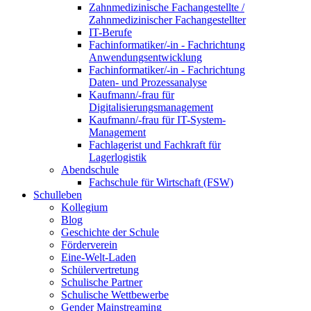
Zahnmedizinische Fachangestellte /
Zahnmedizinischer Fachangestellter
IT-Berufe
Fachinformatiker/-in - Fachrichtung
Anwendungsentwicklung
Fachinformatiker/-in - Fachrichtung
Daten- und Prozessanalyse
Kaufmann/-frau für
Digitalisierungsmanagement
Kaufmann/-frau für IT-System-
Management
Fachlagerist und Fachkraft für
Lagerlogistik
Abendschule
Fachschule für Wirtschaft (FSW)
Schulleben
Kollegium
Blog
Geschichte der Schule
Förderverein
Eine-Welt-Laden
Schülervertretung
Schulische Partner
Schulische Wettbewerbe
Gender Mainstreaming