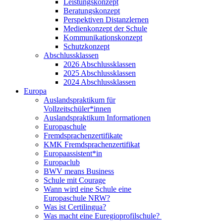
Leistungskonzept
Beratungskonzept
Perspektiven Distanzlernen
Medienkonzept der Schule
Kommunikationskonzept
Schutzkonzept
Abschlussklassen
2026 Abschlussklassen
2025 Abschlussklassen
2024 Abschlussklassen
Europa
Auslandspraktikum für
Vollzeitschüler*innen
Auslandspraktikum Informationen
Europaschule
Fremdsprachenzertifikate
KMK Fremdsprachenzertifikat
Europaassistent*in
Europaclub
BWV means Business
Schule mit Courage
Wann wird eine Schule eine
Europaschule NRW?
Was ist Certilingua?
Was macht eine Euregioprofilschule?