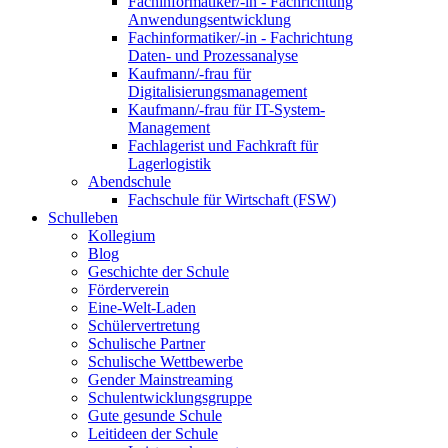
Fachinformatiker/-in - Fachrichtung
Anwendungsentwicklung
Fachinformatiker/-in - Fachrichtung
Daten- und Prozessanalyse
Kaufmann/-frau für
Digitalisierungsmanagement
Kaufmann/-frau für IT-System-
Management
Fachlagerist und Fachkraft für
Lagerlogistik
Abendschule
Fachschule für Wirtschaft (FSW)
Schulleben
Kollegium
Blog
Geschichte der Schule
Förderverein
Eine-Welt-Laden
Schülervertretung
Schulische Partner
Schulische Wettbewerbe
Gender Mainstreaming
Schulentwicklungsgruppe
Gute gesunde Schule
Leitideen der Schule