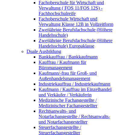
Fachoberschule für Wirtschaft und
Verwaltung ( FOS 11/FOS 12S) -
Fachhochschulreife
Fachoberschule Wirtschaft und
Verwaltung Klasse 12B in Vollzeitform
Zweijährige Berufsfachschule (Höhere
Handelsschule)
Zweijährige Berufsfachschule (Höhere
Handelsschule) Europaklasse
Duale Ausbildung
Bankkauffrau / Bankkaufmann
Kauffrau / Kaufmann für
Büromanagement
Kaufmann/-frau für Groß- und
Außenhandelsmanagement
Industriekauffrau / Industriekaufmann
Kaufmann / Kauffrau im Einzelhandel
und Verkäufer / Verkäuferin
Medizinische Fachangestellte /
Medizinischer Fachangestellter
Rechtsanwalts- und
Notarfachangestellte / Rechtsanwalts-
und Notarfachangestellter
Steuerfachangestellte /
Steuerfachangestellter