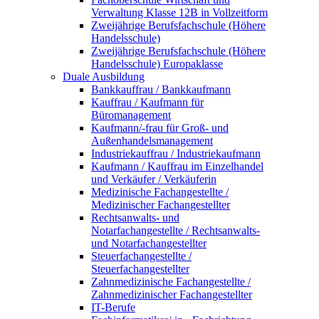
Verwaltung Klasse 12B in Vollzeitform
Zweijährige Berufsfachschule (Höhere
Handelsschule)
Zweijährige Berufsfachschule (Höhere
Handelsschule) Europaklasse
Duale Ausbildung
Bankkauffrau / Bankkaufmann
Kauffrau / Kaufmann für
Büromanagement
Kaufmann/-frau für Groß- und
Außenhandelsmanagement
Industriekauffrau / Industriekaufmann
Kaufmann / Kauffrau im Einzelhandel
und Verkäufer / Verkäuferin
Medizinische Fachangestellte /
Medizinischer Fachangestellter
Rechtsanwalts- und
Notarfachangestellte / Rechtsanwalts-
und Notarfachangestellter
Steuerfachangestellte /
Steuerfachangestellter
Zahnmedizinische Fachangestellte /
Zahnmedizinischer Fachangestellter
IT-Berufe