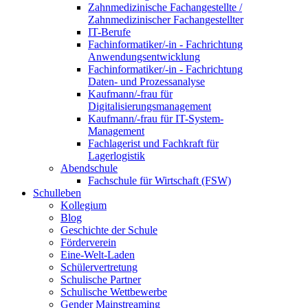
Zahnmedizinische Fachangestellte /
Zahnmedizinischer Fachangestellter
IT-Berufe
Fachinformatiker/-in - Fachrichtung
Anwendungsentwicklung
Fachinformatiker/-in - Fachrichtung
Daten- und Prozessanalyse
Kaufmann/-frau für
Digitalisierungsmanagement
Kaufmann/-frau für IT-System-
Management
Fachlagerist und Fachkraft für
Lagerlogistik
Abendschule
Fachschule für Wirtschaft (FSW)
Schulleben
Kollegium
Blog
Geschichte der Schule
Förderverein
Eine-Welt-Laden
Schülervertretung
Schulische Partner
Schulische Wettbewerbe
Gender Mainstreaming