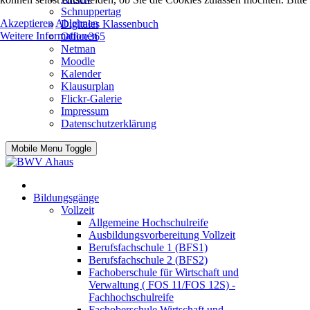
Schnuppertag
Akzeptieren
Ablehnen
Digitales Klassenbuch
Weitere Informationen
Office365
Netman
Moodle
Kalender
Klausurplan
Flickr-Galerie
Impressum
Datenschutzerklärung
Mobile Menu Toggle
Bildungsgänge
Vollzeit
Allgemeine Hochschulreife
Ausbildungsvorbereitung Vollzeit
Berufsfachschule 1 (BFS1)
Berufsfachschule 2 (BFS2)
Fachoberschule für Wirtschaft und
Verwaltung ( FOS 11/FOS 12S) -
Fachhochschulreife
Fachoberschule Wirtschaft und