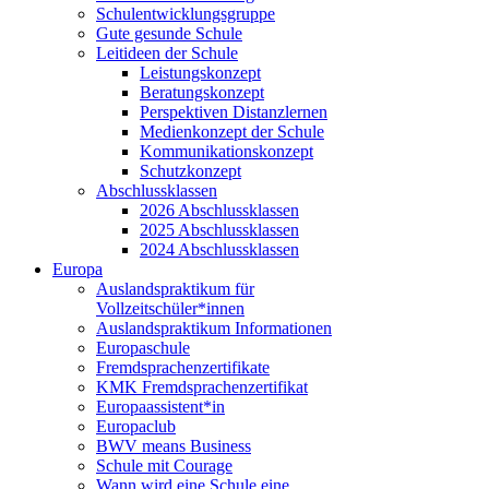
Schulentwicklungsgruppe
Gute gesunde Schule
Leitideen der Schule
Leistungskonzept
Beratungskonzept
Perspektiven Distanzlernen
Medienkonzept der Schule
Kommunikationskonzept
Schutzkonzept
Abschlussklassen
2026 Abschlussklassen
2025 Abschlussklassen
2024 Abschlussklassen
Europa
Auslandspraktikum für
Vollzeitschüler*innen
Auslandspraktikum Informationen
Europaschule
Fremdsprachenzertifikate
KMK Fremdsprachenzertifikat
Europaassistent*in
Europaclub
BWV means Business
Schule mit Courage
Wann wird eine Schule eine