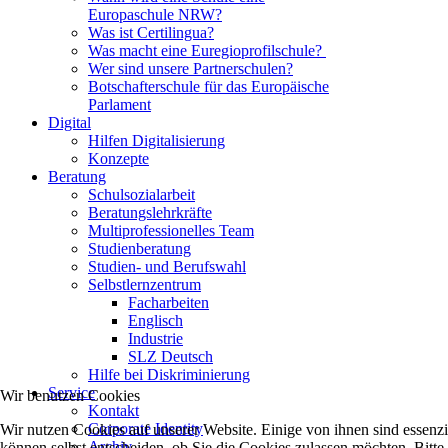
Europaschule NRW?
Was ist Certilingua?
Was macht eine Euregioprofilschule?
Wer sind unsere Partnerschulen?
Botschafterschule für das Europäische
Parlament
Digital
Hilfen Digitalisierung
Konzepte
Beratung
Schulsozialarbeit
Beratungslehrkräfte
Multiprofessionelles Team
Studienberatung
Studien- und Berufswahl
Selbstlernzentrum
Facharbeiten
Englisch
Industrie
SLZ Deutsch
Hilfe bei Diskriminierung
Service
Wir benutzen Cookies
Kontakt
Corporate Identity
Wir nutzen Cookies auf unserer Website. Einige von ihnen sind essenzi
Archiv
können selbst entscheiden, ob Sie die Cookies zulassen möchten. Bitte