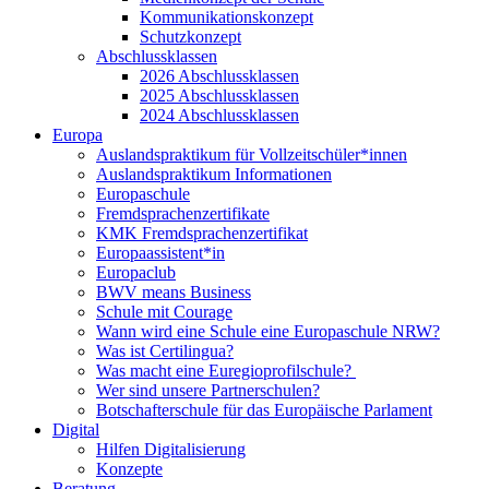
Kommunikationskonzept
Schutzkonzept
Abschlussklassen
2026 Abschlussklassen
2025 Abschlussklassen
2024 Abschlussklassen
Europa
Auslandspraktikum für Vollzeitschüler*innen
Auslandspraktikum Informationen
Europaschule
Fremdsprachenzertifikate
KMK Fremdsprachenzertifikat
Europaassistent*in
Europaclub
BWV means Business
Schule mit Courage
Wann wird eine Schule eine Europaschule NRW?
Was ist Certilingua?
Was macht eine Euregioprofilschule?
Wer sind unsere Partnerschulen?
Botschafterschule für das Europäische Parlament
Digital
Hilfen Digitalisierung
Konzepte
Beratung