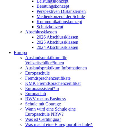
Leistungskonzept
Beratungskonzept
Perspektiven Distanzlernen
Medienkonzept der Schule
Kommunikationskonzept
Schutzkonzept
Abschlussklassen
2026 Abschlussklassen
2025 Abschlussklassen
2024 Abschlussklassen
Europa
Auslandspraktikum für
Vollzeitschüler*innen
Auslandspraktikum Informationen
Europaschule
Fremdsprachenzertifikate
KMK Fremdsprachenzertifikat
Europaassistent*in
Europaclub
BWV means Business
Schule mit Courage
Wann wird eine Schule eine
Europaschule NRW?
Was ist Certilingua?
Was macht eine Euregioprofilschule?