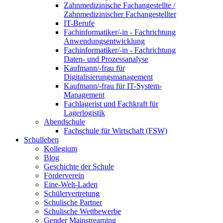
Zahnmedizinische Fachangestellte /
Zahnmedizinischer Fachangestellter
IT-Berufe
Fachinformatiker/-in - Fachrichtung
Anwendungsentwicklung
Fachinformatiker/-in - Fachrichtung
Daten- und Prozessanalyse
Kaufmann/-frau für
Digitalisierungsmanagement
Kaufmann/-frau für IT-System-
Management
Fachlagerist und Fachkraft für
Lagerlogistik
Abendschule
Fachschule für Wirtschaft (FSW)
Schulleben
Kollegium
Blog
Geschichte der Schule
Förderverein
Eine-Welt-Laden
Schülervertretung
Schulische Partner
Schulische Wettbewerbe
Gender Mainstreaming