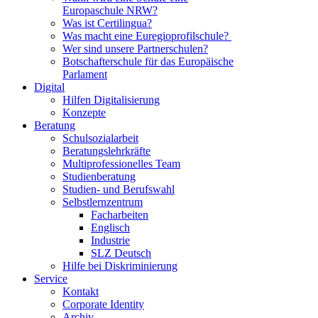
Europaschule NRW?
Was ist Certilingua?
Was macht eine Euregioprofilschule?
Wer sind unsere Partnerschulen?
Botschafterschule für das Europäische
Parlament
Digital
Hilfen Digitalisierung
Konzepte
Beratung
Schulsozialarbeit
Beratungslehrkräfte
Multiprofessionelles Team
Studienberatung
Studien- und Berufswahl
Selbstlernzentrum
Facharbeiten
Englisch
Industrie
SLZ Deutsch
Hilfe bei Diskriminierung
Service
Kontakt
Corporate Identity
Archiv