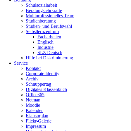
Schulsozialarbeit
Beratungslehrkräfte
Multiprofessionelles Team
Studienberatung
Studien- und Berufswahl
Selbstlernzentrum
Facharbeiten
Englisch
Industrie
SLZ Deutsch
Hilfe bei Diskriminierung
Service
Kontakt
Corporate Identity
Archiv
Schnuppertag
Digitales Klassenbuch
Office365
Netman
Moodle
Kalender
Klausurplan
Flickr-Galerie
Impressum