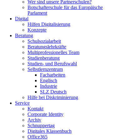
Wer sind unsere Partnerschulen?
Botschafterschule für das Europäische
Parlament
Digital
Hilfen Digitalisierung
Konzepte
Beratung
Schulsozialarbeit
Beratungslehrkräfte
Multiprofessionelles Team
Studienberatung
Studien- und Berufswahl
Selbstlernzentrum
Facharbeiten
Englisch
Industrie
SLZ Deutsch
Hilfe bei Diskriminierung
Service
Kontakt
Corporate Identity
Archiv
Schnuppertag
Digitales Klassenbuch
Office365