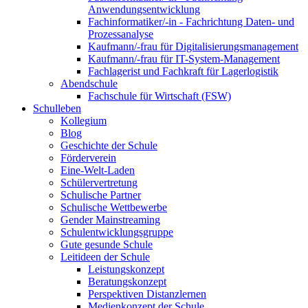
Anwendungsentwicklung
Fachinformatiker/-in - Fachrichtung Daten- und
Prozessanalyse
Kaufmann/-frau für Digitalisierungsmanagement
Kaufmann/-frau für IT-System-Management
Fachlagerist und Fachkraft für Lagerlogistik
Abendschule
Fachschule für Wirtschaft (FSW)
Schulleben
Kollegium
Blog
Geschichte der Schule
Förderverein
Eine-Welt-Laden
Schülervertretung
Schulische Partner
Schulische Wettbewerbe
Gender Mainstreaming
Schulentwicklungsgruppe
Gute gesunde Schule
Leitideen der Schule
Leistungskonzept
Beratungskonzept
Perspektiven Distanzlernen
Medienkonzept der Schule