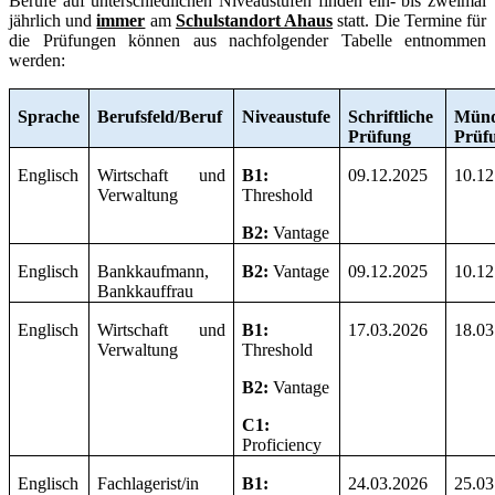
Berufe auf unterschiedlichen Niveaustufen finden ein- bis zweimal
jährlich und
immer
am
Schulstandort Ahaus
statt. Die Termine für
die Prüfungen können aus nachfolgender Tabelle entnommen
werden:
Sprache
Berufsfeld/Beruf
Niveaustufe
Schriftliche
Münd
Prüfung
Prüf
Englisch
Wirtschaft und
B1:
09.12.2025
10.12
Verwaltung
Threshold
B2:
Vantage
Englisch
Bankkaufmann,
B2:
Vantage
09.12.2025
10.12
Bankkauffrau
Englisch
Wirtschaft und
B1:
17.03.2026
18.03
Verwaltung
Threshold
B2:
Vantage
C1:
Proficiency
Englisch
Fachlagerist/in
B1:
24.03.2026
25.03