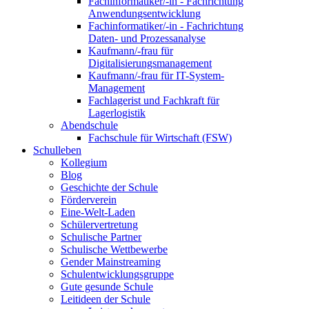
Fachinformatiker/-in - Fachrichtung
Anwendungsentwicklung
Fachinformatiker/-in - Fachrichtung
Daten- und Prozessanalyse
Kaufmann/-frau für
Digitalisierungsmanagement
Kaufmann/-frau für IT-System-
Management
Fachlagerist und Fachkraft für
Lagerlogistik
Abendschule
Fachschule für Wirtschaft (FSW)
Schulleben
Kollegium
Blog
Geschichte der Schule
Förderverein
Eine-Welt-Laden
Schülervertretung
Schulische Partner
Schulische Wettbewerbe
Gender Mainstreaming
Schulentwicklungsgruppe
Gute gesunde Schule
Leitideen der Schule