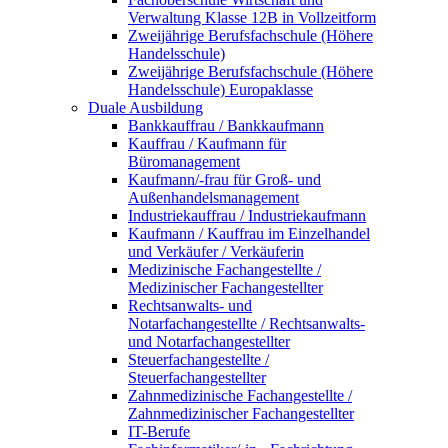
Verwaltung Klasse 12B in Vollzeitform
Zweijährige Berufsfachschule (Höhere
Handelsschule)
Zweijährige Berufsfachschule (Höhere
Handelsschule) Europaklasse
Duale Ausbildung
Bankkauffrau / Bankkaufmann
Kauffrau / Kaufmann für
Büromanagement
Kaufmann/-frau für Groß- und
Außenhandelsmanagement
Industriekauffrau / Industriekaufmann
Kaufmann / Kauffrau im Einzelhandel
und Verkäufer / Verkäuferin
Medizinische Fachangestellte /
Medizinischer Fachangestellter
Rechtsanwalts- und
Notarfachangestellte / Rechtsanwalts-
und Notarfachangestellter
Steuerfachangestellte /
Steuerfachangestellter
Zahnmedizinische Fachangestellte /
Zahnmedizinischer Fachangestellter
IT-Berufe