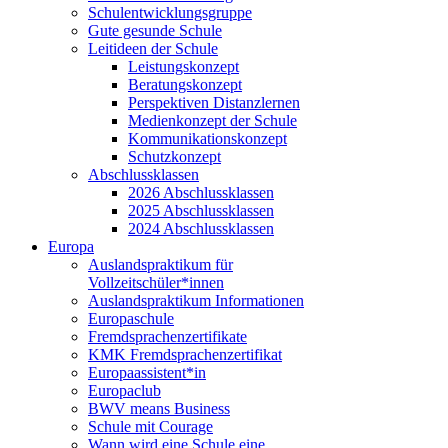
Schulentwicklungsgruppe
Gute gesunde Schule
Leitideen der Schule
Leistungskonzept
Beratungskonzept
Perspektiven Distanzlernen
Medienkonzept der Schule
Kommunikationskonzept
Schutzkonzept
Abschlussklassen
2026 Abschlussklassen
2025 Abschlussklassen
2024 Abschlussklassen
Europa
Auslandspraktikum für
Vollzeitschüler*innen
Auslandspraktikum Informationen
Europaschule
Fremdsprachenzertifikate
KMK Fremdsprachenzertifikat
Europaassistent*in
Europaclub
BWV means Business
Schule mit Courage
Wann wird eine Schule eine