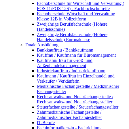
Fachoberschule für Wirtschaft und Verwaltung (
FOS 11/FOS 12S) - Fachhochschulreife
Fachoberschule Wirtschaft und Verwaltung
Klasse 12B in Vollzeitform
Zweijährige Berufsfachschule (Höhere
Handelsschule)
Zweijährige Berufsfachschule (Höhere
Handelsschule) Europaklasse
Duale Ausbildung
Bankkauffrau / Bankkaufmann
Kauffrau / Kaufmann für Büromanagement
Kaufmann/-frau für Groß- und
Außenhandelsmanagement
Industriekauffrau / Industriekaufmann
Kaufmann / Kauffrau im Einzelhandel und
Verkäufer / Verkäuferin
Medizinische Fachangestellte / Medizinischer
Fachangestellter
Rechtsanwalts- und Notarfachangestellte /
Rechtsanwalts- und Notarfachangestellter
Steuerfachangestellte / Steuerfachangestellter
Zahnmedizinische Fachangestellte /
Zahnmedizinischer Fachangestellter
IT-Berufe
Fachinformatiker/-in - Fachrichtung