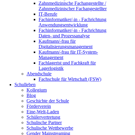
Zahnmedizinische Fachangestellte /
Zahnmedizinischer Fachangestellter
IT-Berufe
Fachinformatiker/-in - Fachrichtung
Anwendungsentwicklung
Fachinformatiker/-in - Fachrichtung
Daten- und Prozessanalyse
Kaufmann/-frau für
Digitalisierungsmanagement
Kaufmann/-frau für IT-System-
Management
Fachlagerist und Fachkraft für
Lagerlogistik
Abendschule
Fachschule für Wirtschaft (FSW)
Schulleben
Kollegium
Blog
Geschichte der Schule
Förderverein
Eine-Welt-Laden
Schülervertretung
Schulische Partner
Schulische Wettbewerbe
Gender Mainstreaming