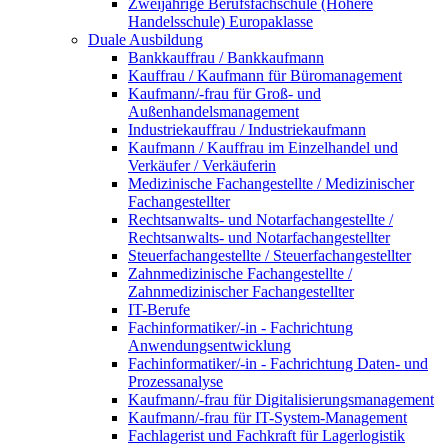
Zweijährige Berufsfachschule (Höhere
Handelsschule) Europaklasse
Duale Ausbildung
Bankkauffrau / Bankkaufmann
Kauffrau / Kaufmann für Büromanagement
Kaufmann/-frau für Groß- und
Außenhandelsmanagement
Industriekauffrau / Industriekaufmann
Kaufmann / Kauffrau im Einzelhandel und
Verkäufer / Verkäuferin
Medizinische Fachangestellte / Medizinischer
Fachangestellter
Rechtsanwalts- und Notarfachangestellte /
Rechtsanwalts- und Notarfachangestellter
Steuerfachangestellte / Steuerfachangestellter
Zahnmedizinische Fachangestellte /
Zahnmedizinischer Fachangestellter
IT-Berufe
Fachinformatiker/-in - Fachrichtung
Anwendungsentwicklung
Fachinformatiker/-in - Fachrichtung Daten- und
Prozessanalyse
Kaufmann/-frau für Digitalisierungsmanagement
Kaufmann/-frau für IT-System-Management
Fachlagerist und Fachkraft für Lagerlogistik