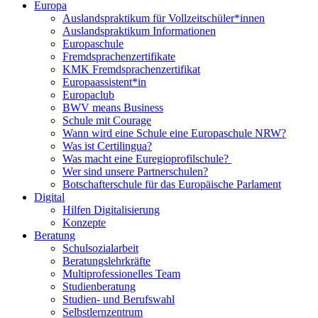
Europa
Auslandspraktikum für Vollzeitschüler*innen
Auslandspraktikum Informationen
Europaschule
Fremdsprachenzertifikate
KMK Fremdsprachenzertifikat
Europaassistent*in
Europaclub
BWV means Business
Schule mit Courage
Wann wird eine Schule eine Europaschule NRW?
Was ist Certilingua?
Was macht eine Euregioprofilschule?
Wer sind unsere Partnerschulen?
Botschafterschule für das Europäische Parlament
Digital
Hilfen Digitalisierung
Konzepte
Beratung
Schulsozialarbeit
Beratungslehrkräfte
Multiprofessionelles Team
Studienberatung
Studien- und Berufswahl
Selbstlernzentrum