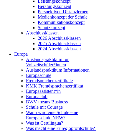
Leistungskonzept
Beratungskonzept
Perspektiven Distanzlernen
Medienkonzept der Schule
Kommunikationskonzept
Schutzkonzept
Abschlussklassen
2026 Abschlussklassen
2025 Abschlussklassen
2024 Abschlussklassen
Europa
Auslandspraktikum für
Vollzeitschüler*innen
Auslandspraktikum Informationen
Europaschule
Fremdsprachenzertifikate
KMK Fremdsprachenzertifikat
Europaassistent*in
Europaclub
BWV means Business
Schule mit Courage
Wann wird eine Schule eine
Europaschule NRW?
Was ist Certilingua?
Was macht eine Euregioprofilschule?