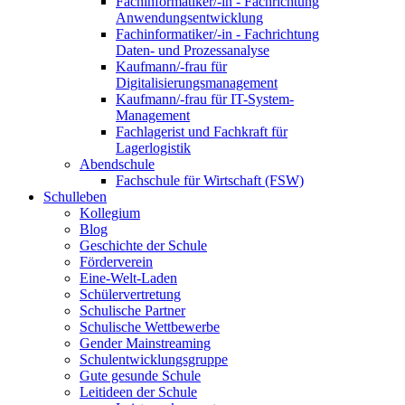
Fachinformatiker/-in - Fachrichtung
Anwendungsentwicklung
Fachinformatiker/-in - Fachrichtung
Daten- und Prozessanalyse
Kaufmann/-frau für
Digitalisierungsmanagement
Kaufmann/-frau für IT-System-
Management
Fachlagerist und Fachkraft für
Lagerlogistik
Abendschule
Fachschule für Wirtschaft (FSW)
Schulleben
Kollegium
Blog
Geschichte der Schule
Förderverein
Eine-Welt-Laden
Schülervertretung
Schulische Partner
Schulische Wettbewerbe
Gender Mainstreaming
Schulentwicklungsgruppe
Gute gesunde Schule
Leitideen der Schule