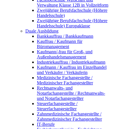
Verwaltung Klasse 12B in Vollzeitform
Zweijährige Berufsfachschule (Höhere
Handelsschule)
Zweijährige Berufsfachschule (Höhere
Handelsschule) Europaklasse
Duale Ausbildung
Bankkauffrau / Bankkaufmann
Kauffrau / Kaufmann für
Büromanagement
Kaufmann/-frau für Groß- und
Außenhandelsmanagement
Industriekauffrau / Industriekaufmann
Kaufmann / Kauffrau im Einzelhandel
und Verkäufer / Verkäuferin
Medizinische Fachangestellte /
Medizinischer Fachangestellter
Rechtsanwalts- und
Notarfachangestellte / Rechtsanwalts-
und Notarfachangestellter
Steuerfachangestellte /
Steuerfachangestellter
Zahnmedizinische Fachangestellte /
Zahnmedizinischer Fachangestellter
IT-Berufe