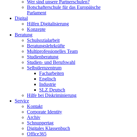
Wer sind unsere Partnerschulen?
Botschafterschule für das Europäische
Parlament
Digital
Hilfen Digitalisierung
Konzepte
Beratung
Schulsozialarbeit
Beratungslehrkräfte
Multiprofessionelles Team
Studienberatung
Studien- und Berufswahl
Selbstlernzentrum
Facharbeiten
Englisch
Industrie
SLZ Deutsch
Hilfe bei Diskriminierung
Service
Kontakt
Corporate Identity
Archiv
Schnuppertag
Digitales Klassenbuch
Office365