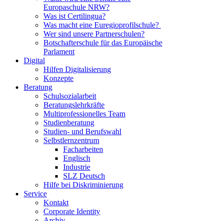
Europaschule NRW?
Was ist Certilingua?
Was macht eine Euregioprofilschule?
Wer sind unsere Partnerschulen?
Botschafterschule für das Europäische
Parlament
Digital
Hilfen Digitalisierung
Konzepte
Beratung
Schulsozialarbeit
Beratungslehrkräfte
Multiprofessionelles Team
Studienberatung
Studien- und Berufswahl
Selbstlernzentrum
Facharbeiten
Englisch
Industrie
SLZ Deutsch
Hilfe bei Diskriminierung
Service
Kontakt
Corporate Identity
Archiv