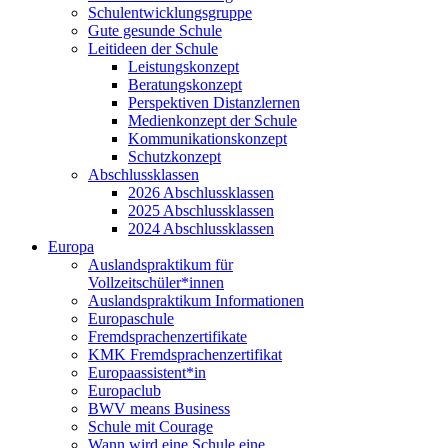
Schulentwicklungsgruppe
Gute gesunde Schule
Leitideen der Schule
Leistungskonzept
Beratungskonzept
Perspektiven Distanzlernen
Medienkonzept der Schule
Kommunikationskonzept
Schutzkonzept
Abschlussklassen
2026 Abschlussklassen
2025 Abschlussklassen
2024 Abschlussklassen
Europa
Auslandspraktikum für
Vollzeitschüler*innen
Auslandspraktikum Informationen
Europaschule
Fremdsprachenzertifikate
KMK Fremdsprachenzertifikat
Europaassistent*in
Europaclub
BWV means Business
Schule mit Courage
Wann wird eine Schule eine