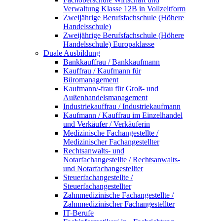
Verwaltung Klasse 12B in Vollzeitform
Zweijährige Berufsfachschule (Höhere
Handelsschule)
Zweijährige Berufsfachschule (Höhere
Handelsschule) Europaklasse
Duale Ausbildung
Bankkauffrau / Bankkaufmann
Kauffrau / Kaufmann für
Büromanagement
Kaufmann/-frau für Groß- und
Außenhandelsmanagement
Industriekauffrau / Industriekaufmann
Kaufmann / Kauffrau im Einzelhandel
und Verkäufer / Verkäuferin
Medizinische Fachangestellte /
Medizinischer Fachangestellter
Rechtsanwalts- und
Notarfachangestellte / Rechtsanwalts-
und Notarfachangestellter
Steuerfachangestellte /
Steuerfachangestellter
Zahnmedizinische Fachangestellte /
Zahnmedizinischer Fachangestellter
IT-Berufe