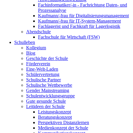
Fachinformatiker/-in - Fachrichtung Daten- und
Prozessanalyse
Kaufmann/-frau für Digitalisierungsmanagement
Kaufmann/-frau für IT-System-Management
Fachlagerist und Fachkraft für Lagerlogistik
Abendschule
Fachschule für Wirtschaft (FSW)
Schulleben
Kollegium
Blog
Geschichte der Schule
Förderverein
Eine-Welt-Laden
Schülervertretung
Schulische Partner
Schulische Wettbewerbe
Gender Mainstreaming
Schulentwicklungsgruppe
Gute gesunde Schule
Leitideen der Schule
Leistungskonzept
Beratungskonzept
Perspektiven Distanzlernen
Medienkonzept der Schule