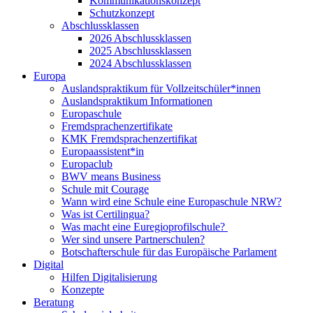
Kommunikationskonzept
Schutzkonzept
Abschlussklassen
2026 Abschlussklassen
2025 Abschlussklassen
2024 Abschlussklassen
Europa
Auslandspraktikum für Vollzeitschüler*innen
Auslandspraktikum Informationen
Europaschule
Fremdsprachenzertifikate
KMK Fremdsprachenzertifikat
Europaassistent*in
Europaclub
BWV means Business
Schule mit Courage
Wann wird eine Schule eine Europaschule NRW?
Was ist Certilingua?
Was macht eine Euregioprofilschule?
Wer sind unsere Partnerschulen?
Botschafterschule für das Europäische Parlament
Digital
Hilfen Digitalisierung
Konzepte
Beratung