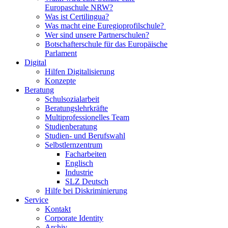
Europaschule NRW?
Was ist Certilingua?
Was macht eine Euregioprofilschule?
Wer sind unsere Partnerschulen?
Botschafterschule für das Europäische
Parlament
Digital
Hilfen Digitalisierung
Konzepte
Beratung
Schulsozialarbeit
Beratungslehrkräfte
Multiprofessionelles Team
Studienberatung
Studien- und Berufswahl
Selbstlernzentrum
Facharbeiten
Englisch
Industrie
SLZ Deutsch
Hilfe bei Diskriminierung
Service
Kontakt
Corporate Identity
Archiv