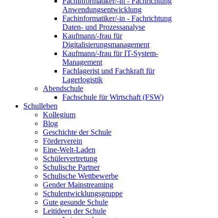
Fachinformatiker/-in - Fachrichtung
Anwendungsentwicklung
Fachinformatiker/-in - Fachrichtung
Daten- und Prozessanalyse
Kaufmann/-frau für
Digitalisierungsmanagement
Kaufmann/-frau für IT-System-
Management
Fachlagerist und Fachkraft für
Lagerlogistik
Abendschule
Fachschule für Wirtschaft (FSW)
Schulleben
Kollegium
Blog
Geschichte der Schule
Förderverein
Eine-Welt-Laden
Schülervertretung
Schulische Partner
Schulische Wettbewerbe
Gender Mainstreaming
Schulentwicklungsgruppe
Gute gesunde Schule
Leitideen der Schule