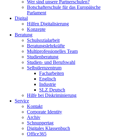
Wer sind unsere Partnerschulen?
Botschafterschule für das Europäische
Parlament
Digital
Hilfen Digitalisierung
Konzepte
Beratung
Schulsozialarbeit
Beratungslehrkräfte
Multiprofessionelles Team
Studienberatung
Studien- und Berufswahl
Selbstlernzentrum
Facharbeiten
Englisch
Industrie
SLZ Deutsch
Hilfe bei Diskriminierung
Service
Kontakt
Corporate Identity
Archiv
Schnuppertag
Digitales Klassenbuch
Office365