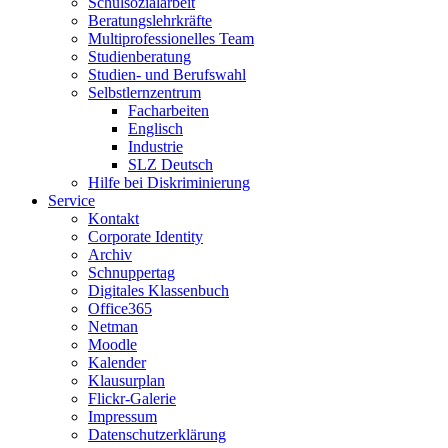
Schulsozialarbeit
Beratungslehrkräfte
Multiprofessionelles Team
Studienberatung
Studien- und Berufswahl
Selbstlernzentrum
Facharbeiten
Englisch
Industrie
SLZ Deutsch
Hilfe bei Diskriminierung
Service
Kontakt
Corporate Identity
Archiv
Schnuppertag
Digitales Klassenbuch
Office365
Netman
Moodle
Kalender
Klausurplan
Flickr-Galerie
Impressum
Datenschutzerklärung