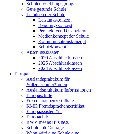
Schulentwicklungsgruppe
Gute gesunde Schule
Leitideen der Schule
Leistungskonzept
Beratungskonzept
Perspektiven Distanzlernen
Medienkonzept der Schule
Kommunikationskonzept
Schutzkonzept
Abschlussklassen
2026 Abschlussklassen
2025 Abschlussklassen
2024 Abschlussklassen
Europa
Auslandspraktikum für
Vollzeitschüler*innen
Auslandspraktikum Informationen
Europaschule
Fremdsprachenzertifikate
KMK Fremdsprachenzertifikat
Europaassistent*in
Europaclub
BWV means Business
Schule mit Courage
Wann wird eine Schule eine