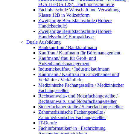
FOS 11/FOS 12S) - Fachhochschulreife
Fachoberschule Wirtschaft und Verwaltung
Klasse 12B in Vollzeitform
Zweijährige Berufsfachschule (Höhere
Handelsschule)
Zweijährige Berufsfachschule (Höhere
Handelsschule) Europaklasse
Duale Ausbildung
Bankkauffrau / Bankkaufmann
Kauffrau / Kaufmann für Büromanagement
Kaufmann/-frau für Groß- und
Außenhandelsmanagement
Industriekauffrau / Industriekaufmann
Kaufmann / Kauffrau im Einzelhandel und
Verkäufer / Verkäuferin
Medizinische Fachangestellte / Medizinischer
Fachangestellter
Rechtsanwalts- und Notarfachangestellte /
Rechtsanwalts- und Notarfachangestellter
Steuerfachangestellte / Steuerfachangestellter
Zahnmedizinische Fachangestellte /
Zahnmedizinischer Fachangestellter
IT-Berufe
Fachinformatiker/-in - Fachrichtung
Anwendungsentwicklung