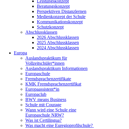
Leistungskonzept
Beratungskonzept
Perspektiven Distanzlernen
Medienkonzept der Schule
Kommunikationskonzept
Schutzkonzept
Abschlussklassen
2026 Abschlussklassen
2025 Abschlussklassen
2024 Abschlussklassen
Europa
Auslandspraktikum für
Vollzeitschüler*innen
Auslandspraktikum Informationen
Europaschule
Fremdsprachenzertifikate
KMK Fremdsprachenzertifikat
Europaassistent*in
Europaclub
BWV means Business
Schule mit Courage
Wann wird eine Schule eine
Europaschule NRW?
Was ist Certilingua?
Was macht eine Euregioprofilschule?