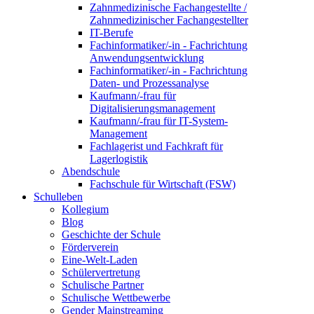
Zahnmedizinische Fachangestellte /
Zahnmedizinischer Fachangestellter
IT-Berufe
Fachinformatiker/-in - Fachrichtung
Anwendungsentwicklung
Fachinformatiker/-in - Fachrichtung
Daten- und Prozessanalyse
Kaufmann/-frau für
Digitalisierungsmanagement
Kaufmann/-frau für IT-System-
Management
Fachlagerist und Fachkraft für
Lagerlogistik
Abendschule
Fachschule für Wirtschaft (FSW)
Schulleben
Kollegium
Blog
Geschichte der Schule
Förderverein
Eine-Welt-Laden
Schülervertretung
Schulische Partner
Schulische Wettbewerbe
Gender Mainstreaming