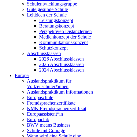
Schulentwicklungsgruppe
Gute gesunde Schule
Leitideen der Schule
Leistungskonzept
Beratungskonzept
Perspektiven Distanzlernen
Medienkonzept der Schule
Kommunikationskonzept
Schutzkonzept
Abschlussklassen
2026 Abschlussklassen
2025 Abschlussklassen
2024 Abschlussklassen
Europa
Auslandspraktikum für
Vollzeitschüler*innen
Auslandspraktikum Informationen
Europaschule
Fremdsprachenzertifikate
KMK Fremdsprachenzertifikat
Europaassistent*in
Europaclub
BWV means Business
Schule mit Courage
Wann wird eine Schule eine