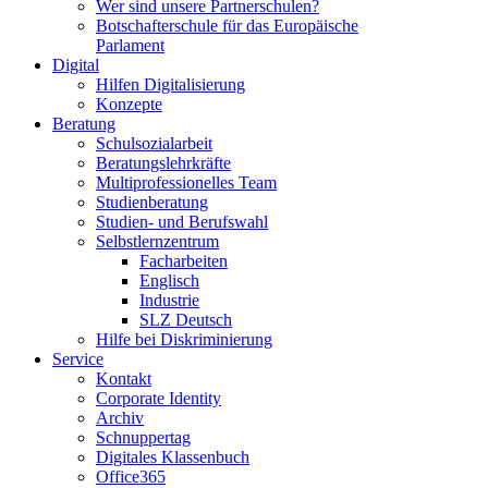
Wer sind unsere Partnerschulen?
Botschafterschule für das Europäische
Parlament
Digital
Hilfen Digitalisierung
Konzepte
Beratung
Schulsozialarbeit
Beratungslehrkräfte
Multiprofessionelles Team
Studienberatung
Studien- und Berufswahl
Selbstlernzentrum
Facharbeiten
Englisch
Industrie
SLZ Deutsch
Hilfe bei Diskriminierung
Service
Kontakt
Corporate Identity
Archiv
Schnuppertag
Digitales Klassenbuch
Office365