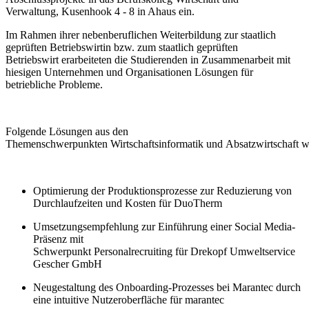
Verwaltung,
Kusenhook
4
-
8 in Ahaus ein.
Im Rahmen ihrer nebenberuflichen Weiterbildung
zu
r
staatlich
geprüften Betriebswirt
in bzw. zum staatlich geprüften
Betriebswirt
er
arbeite
te
n die Studierenden in Zusammenarbeit mit
hiesigen Unternehmen
und Organisationen
Lösungen für
betriebliche
Problem
e
.
Folgende
Lösungen
aus den
Themenschwerpunkten
Wirtschaftsinformatik
und
Absatzwirtschaft
Optimierung der Produktionsprozesse zur Reduzierung von
Durchlaufzeiten und Kosten für
DuoTherm
Umsetzungsempfehlung zur Einführung einer
Social
Media-
Präsenz mit
Schwerpunkt
Personalrecruiting
für
Drekopf
Umweltservice
Gescher GmbH
Neugestaltung des Onboarding-Prozesses bei
Marantec
durch
eine intuitive Nutzeroberfläche für
marantec