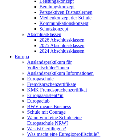
Leistungskonzept
Beratungskonzept
Perspektiven Distanzlernen
Medienkonzept der Schule
Kommunikationskonzept
Schutzkonzept
Abschlussklassen
2026 Abschlussklassen
2025 Abschlussklassen
2024 Abschlussklassen
Europa
Auslandspraktikum für
Vollzeitschüler*innen
Auslandspraktikum Informationen
Europaschule
Fremdsprachenzertifikate
KMK Fremdsprachenzertifikat
Europaassistent*in
Europaclub
BWV means Business
Schule mit Courage
Wann wird eine Schule eine
Europaschule NRW?
Was ist Certilingua?
Was macht eine Euregioprofilschule?