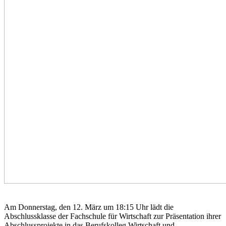
Am
Donnerstag
, den
12
.
März
um 1
8
:
15
Uhr lädt die
Abschlussklasse der Fachschule für Wirtschaft zur Präsentation ihrer
Abschlussprojekte in das Berufskolleg Wirtschaft und