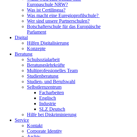
Europaschule NRW?
Was ist Certilingua?
Was macht eine Euregioprofilschule?
Wer sind unsere Partnerschulen?
Botschafterschule für das Europäische
Parlament
Digital
Hilfen Digitalisierung
Konzepte
Beratung
Schulsozialarbeit
Beratungslehrkräfte
Multiprofessionelles Team
Studienberatung
Studien- und Berufswahl
Selbstlernzentrum
Facharbeiten
Englisch
Industrie
SLZ Deutsch
Hilfe bei Diskriminierung
Service
Kontakt
Corporate Identity
Archiv