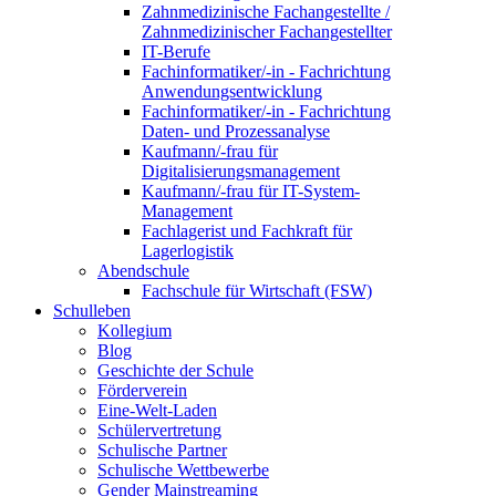
Zahnmedizinische Fachangestellte /
Zahnmedizinischer Fachangestellter
IT-Berufe
Fachinformatiker/-in - Fachrichtung
Anwendungsentwicklung
Fachinformatiker/-in - Fachrichtung
Daten- und Prozessanalyse
Kaufmann/-frau für
Digitalisierungsmanagement
Kaufmann/-frau für IT-System-
Management
Fachlagerist und Fachkraft für
Lagerlogistik
Abendschule
Fachschule für Wirtschaft (FSW)
Schulleben
Kollegium
Blog
Geschichte der Schule
Förderverein
Eine-Welt-Laden
Schülervertretung
Schulische Partner
Schulische Wettbewerbe
Gender Mainstreaming