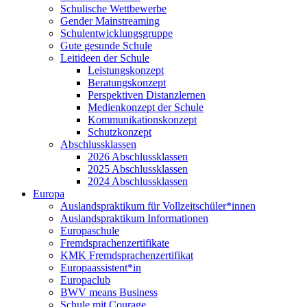
Schulische Wettbewerbe
Gender Mainstreaming
Schulentwicklungsgruppe
Gute gesunde Schule
Leitideen der Schule
Leistungskonzept
Beratungskonzept
Perspektiven Distanzlernen
Medienkonzept der Schule
Kommunikationskonzept
Schutzkonzept
Abschlussklassen
2026 Abschlussklassen
2025 Abschlussklassen
2024 Abschlussklassen
Europa
Auslandspraktikum für Vollzeitschüler*innen
Auslandspraktikum Informationen
Europaschule
Fremdsprachenzertifikate
KMK Fremdsprachenzertifikat
Europaassistent*in
Europaclub
BWV means Business
Schule mit Courage