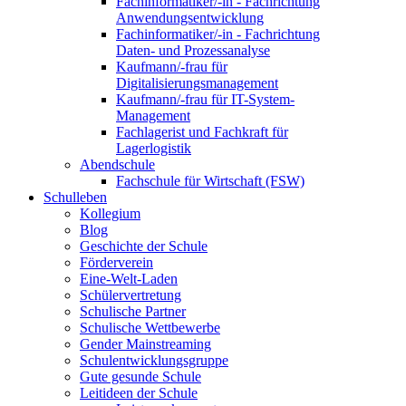
Fachinformatiker/-in - Fachrichtung
Anwendungsentwicklung
Fachinformatiker/-in - Fachrichtung
Daten- und Prozessanalyse
Kaufmann/-frau für
Digitalisierungsmanagement
Kaufmann/-frau für IT-System-
Management
Fachlagerist und Fachkraft für
Lagerlogistik
Abendschule
Fachschule für Wirtschaft (FSW)
Schulleben
Kollegium
Blog
Geschichte der Schule
Förderverein
Eine-Welt-Laden
Schülervertretung
Schulische Partner
Schulische Wettbewerbe
Gender Mainstreaming
Schulentwicklungsgruppe
Gute gesunde Schule
Leitideen der Schule