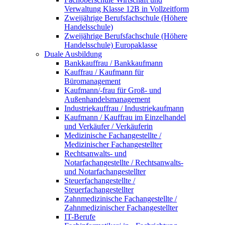
Verwaltung Klasse 12B in Vollzeitform
Zweijährige Berufsfachschule (Höhere
Handelsschule)
Zweijährige Berufsfachschule (Höhere
Handelsschule) Europaklasse
Duale Ausbildung
Bankkauffrau / Bankkaufmann
Kauffrau / Kaufmann für
Büromanagement
Kaufmann/-frau für Groß- und
Außenhandelsmanagement
Industriekauffrau / Industriekaufmann
Kaufmann / Kauffrau im Einzelhandel
und Verkäufer / Verkäuferin
Medizinische Fachangestellte /
Medizinischer Fachangestellter
Rechtsanwalts- und
Notarfachangestellte / Rechtsanwalts-
und Notarfachangestellter
Steuerfachangestellte /
Steuerfachangestellter
Zahnmedizinische Fachangestellte /
Zahnmedizinischer Fachangestellter
IT-Berufe