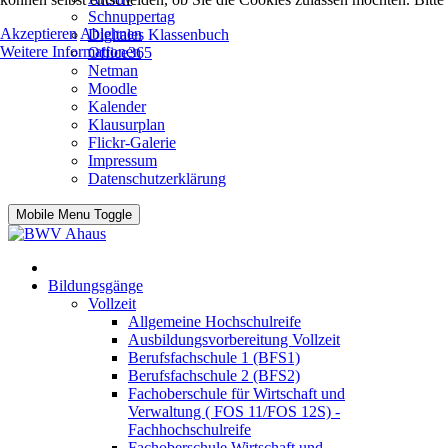
Schnuppertag
Akzeptieren
Ablehnen
Digitales Klassenbuch
Weitere Informationen
Office365
Netman
Moodle
Kalender
Klausurplan
Flickr-Galerie
Impressum
Datenschutzerklärung
Mobile Menu Toggle
Bildungsgänge
Vollzeit
Allgemeine Hochschulreife
Ausbildungsvorbereitung Vollzeit
Berufsfachschule 1 (BFS1)
Berufsfachschule 2 (BFS2)
Fachoberschule für Wirtschaft und
Verwaltung ( FOS 11/FOS 12S) -
Fachhochschulreife
Fachoberschule Wirtschaft und