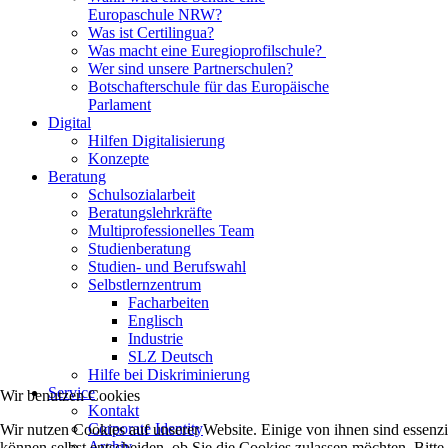
Europaschule NRW?
Was ist Certilingua?
Was macht eine Euregioprofilschule?
Wer sind unsere Partnerschulen?
Botschafterschule für das Europäische
Parlament
Digital
Hilfen Digitalisierung
Konzepte
Beratung
Schulsozialarbeit
Beratungslehrkräfte
Multiprofessionelles Team
Studienberatung
Studien- und Berufswahl
Selbstlernzentrum
Facharbeiten
Englisch
Industrie
SLZ Deutsch
Hilfe bei Diskriminierung
Service
Wir benutzen Cookies
Kontakt
Corporate Identity
Wir nutzen Cookies auf unserer Website. Einige von ihnen sind essenzi
Archiv
können selbst entscheiden, ob Sie die Cookies zulassen möchten. Bitte