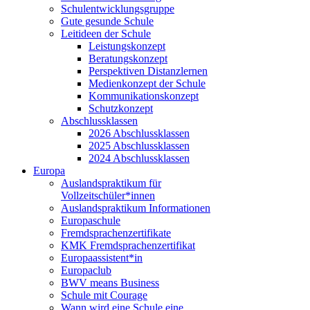
Schulentwicklungsgruppe
Gute gesunde Schule
Leitideen der Schule
Leistungskonzept
Beratungskonzept
Perspektiven Distanzlernen
Medienkonzept der Schule
Kommunikationskonzept
Schutzkonzept
Abschlussklassen
2026 Abschlussklassen
2025 Abschlussklassen
2024 Abschlussklassen
Europa
Auslandspraktikum für
Vollzeitschüler*innen
Auslandspraktikum Informationen
Europaschule
Fremdsprachenzertifikate
KMK Fremdsprachenzertifikat
Europaassistent*in
Europaclub
BWV means Business
Schule mit Courage
Wann wird eine Schule eine