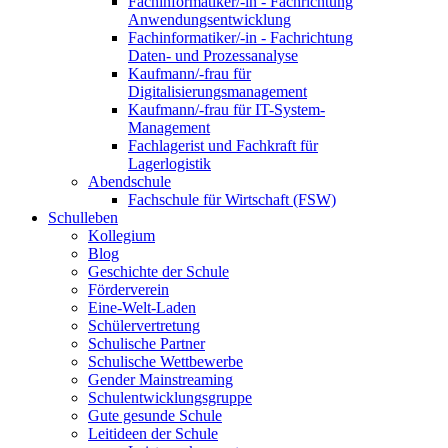
Fachinformatiker/-in - Fachrichtung
Anwendungsentwicklung
Fachinformatiker/-in - Fachrichtung
Daten- und Prozessanalyse
Kaufmann/-frau für
Digitalisierungsmanagement
Kaufmann/-frau für IT-System-
Management
Fachlagerist und Fachkraft für
Lagerlogistik
Abendschule
Fachschule für Wirtschaft (FSW)
Schulleben
Kollegium
Blog
Geschichte der Schule
Förderverein
Eine-Welt-Laden
Schülervertretung
Schulische Partner
Schulische Wettbewerbe
Gender Mainstreaming
Schulentwicklungsgruppe
Gute gesunde Schule
Leitideen der Schule