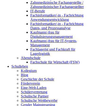
Zahnmedizinische Fachangestellte /
Zahnmedizinischer Fachangestellter
IT-Berufe
Fachinformatiker/-in - Fachrichtung
Anwendungsentwicklung
Fachinformatiker/-in - Fachrichtung
Daten- und Prozessanalyse
Kaufmann/-frau für
Digitalisierungsmanagement
Kaufmann/-frau für IT-System-
Management
Fachlagerist und Fachkraft für
Lagerlogistik
Abendschule
Fachschule für Wirtschaft (FSW)
Schulleben
Kollegium
Blog
Geschichte der Schule
Förderverein
Eine-Welt-Laden
Schülervertretung
Schulische Partner
Schulische Wettbewerbe
Gender Mainstreaming