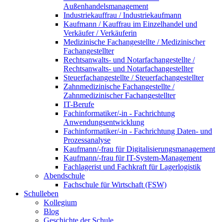
Außenhandelsmanagement
Industriekauffrau / Industriekaufmann
Kaufmann / Kauffrau im Einzelhandel und
Verkäufer / Verkäuferin
Medizinische Fachangestellte / Medizinischer
Fachangestellter
Rechtsanwalts- und Notarfachangestellte /
Rechtsanwalts- und Notarfachangestellter
Steuerfachangestellte / Steuerfachangestellter
Zahnmedizinische Fachangestellte /
Zahnmedizinischer Fachangestellter
IT-Berufe
Fachinformatiker/-in - Fachrichtung
Anwendungsentwicklung
Fachinformatiker/-in - Fachrichtung Daten- und
Prozessanalyse
Kaufmann/-frau für Digitalisierungsmanagement
Kaufmann/-frau für IT-System-Management
Fachlagerist und Fachkraft für Lagerlogistik
Abendschule
Fachschule für Wirtschaft (FSW)
Schulleben
Kollegium
Blog
Geschichte der Schule