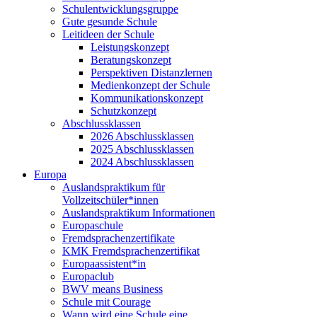
Schulentwicklungsgruppe
Gute gesunde Schule
Leitideen der Schule
Leistungskonzept
Beratungskonzept
Perspektiven Distanzlernen
Medienkonzept der Schule
Kommunikationskonzept
Schutzkonzept
Abschlussklassen
2026 Abschlussklassen
2025 Abschlussklassen
2024 Abschlussklassen
Europa
Auslandspraktikum für
Vollzeitschüler*innen
Auslandspraktikum Informationen
Europaschule
Fremdsprachenzertifikate
KMK Fremdsprachenzertifikat
Europaassistent*in
Europaclub
BWV means Business
Schule mit Courage
Wann wird eine Schule eine