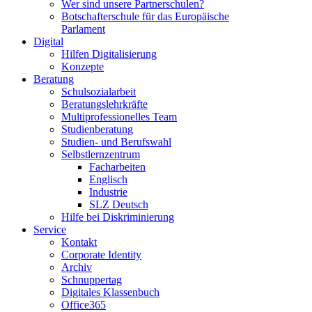
Wer sind unsere Partnerschulen?
Botschafterschule für das Europäische
Parlament
Digital
Hilfen Digitalisierung
Konzepte
Beratung
Schulsozialarbeit
Beratungslehrkräfte
Multiprofessionelles Team
Studienberatung
Studien- und Berufswahl
Selbstlernzentrum
Facharbeiten
Englisch
Industrie
SLZ Deutsch
Hilfe bei Diskriminierung
Service
Kontakt
Corporate Identity
Archiv
Schnuppertag
Digitales Klassenbuch
Office365