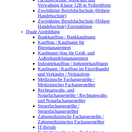
Verwaltung Klasse 12B in Vollzeitform
Zweijährige Berufsfachschule (Höhere
Handelsschule)
Zweijährige Berufsfachschule (Höhere
Handelsschule) Europaklasse
Duale Ausbildung
Bankkauffrau / Bankkaufmann
Kauffrau / Kaufmann für
Büromanagement
Kaufmann/-frau für Groß- und
Außenhandelsmanagement
Industriekauffrau / Industriekaufmann
Kaufmann / Kauffrau im Einzelhandel
und Verkäufer / Verkäuferin
Medizinische Fachangestellte /
Medizinischer Fachangestellter
Rechtsanwalts- und
Notarfachangestellte / Rechtsanwalts-
und Notarfachangestellter
Steuerfachangestellte /
Steuerfachangestellter
Zahnmedizinische Fachangestellte /
Zahnmedizinischer Fachangestellter
IT-Berufe