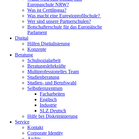
Europaschule NRW?
Was ist Certilingua?
Was macht eine Euregioprofilschule?
Wer sind unsere Partnerschulen?
Botschafterschule für das Europäische
Parlament
Digital
Hilfen Digitalisierung
Konzepte
Beratung
Schulsozialarbeit
Beratungslehrkräfte
Multiprofessionelles Team
Studienberatung
Studien- und Berufswahl
Selbstlernzentrum
Facharbeiten
Englisch
Industrie
SLZ Deutsch
Hilfe bei Diskriminierung
Service
Kontakt
Corporate Identity
Archiv