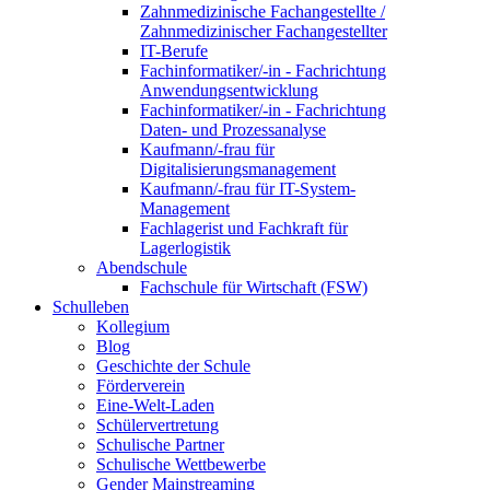
Zahnmedizinische Fachangestellte /
Zahnmedizinischer Fachangestellter
IT-Berufe
Fachinformatiker/-in - Fachrichtung
Anwendungsentwicklung
Fachinformatiker/-in - Fachrichtung
Daten- und Prozessanalyse
Kaufmann/-frau für
Digitalisierungsmanagement
Kaufmann/-frau für IT-System-
Management
Fachlagerist und Fachkraft für
Lagerlogistik
Abendschule
Fachschule für Wirtschaft (FSW)
Schulleben
Kollegium
Blog
Geschichte der Schule
Förderverein
Eine-Welt-Laden
Schülervertretung
Schulische Partner
Schulische Wettbewerbe
Gender Mainstreaming