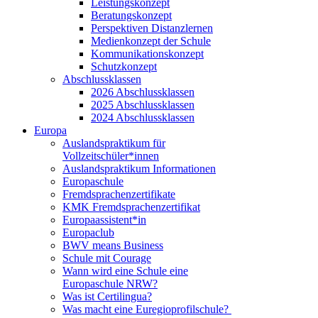
Leistungskonzept
Beratungskonzept
Perspektiven Distanzlernen
Medienkonzept der Schule
Kommunikationskonzept
Schutzkonzept
Abschlussklassen
2026 Abschlussklassen
2025 Abschlussklassen
2024 Abschlussklassen
Europa
Auslandspraktikum für
Vollzeitschüler*innen
Auslandspraktikum Informationen
Europaschule
Fremdsprachenzertifikate
KMK Fremdsprachenzertifikat
Europaassistent*in
Europaclub
BWV means Business
Schule mit Courage
Wann wird eine Schule eine
Europaschule NRW?
Was ist Certilingua?
Was macht eine Euregioprofilschule?