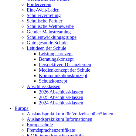
Förderverein
Eine-Welt-Laden
Schülervertretung
Schulische Partner
Schulische Wettbewerbe
Gender Mainstreaming
Schulentwicklungsgruppe
Gute gesunde Schule
Leitideen der Schule
Leistungskonzept
Beratungskonzept
Perspektiven Distanzlernen
Medienkonzept der Schule
Kommunikationskonzept
Schutzkonzept
Abschlussklassen
2026 Abschlussklassen
2025 Abschlussklassen
2024 Abschlussklassen
Europa
Auslandspraktikum für Vollzeitschüler*innen
Auslandspraktikum Informationen
Europaschule
Fremdsprachenzertifikate
KMK Fremdsprachenzertifikat