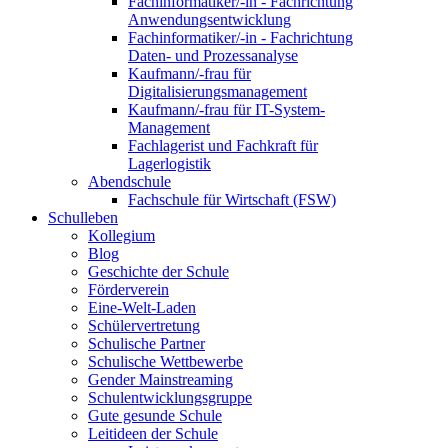
Fachinformatiker/-in - Fachrichtung
Anwendungsentwicklung
Fachinformatiker/-in - Fachrichtung
Daten- und Prozessanalyse
Kaufmann/-frau für
Digitalisierungsmanagement
Kaufmann/-frau für IT-System-
Management
Fachlagerist und Fachkraft für
Lagerlogistik
Abendschule
Fachschule für Wirtschaft (FSW)
Schulleben
Kollegium
Blog
Geschichte der Schule
Förderverein
Eine-Welt-Laden
Schülervertretung
Schulische Partner
Schulische Wettbewerbe
Gender Mainstreaming
Schulentwicklungsgruppe
Gute gesunde Schule
Leitideen der Schule