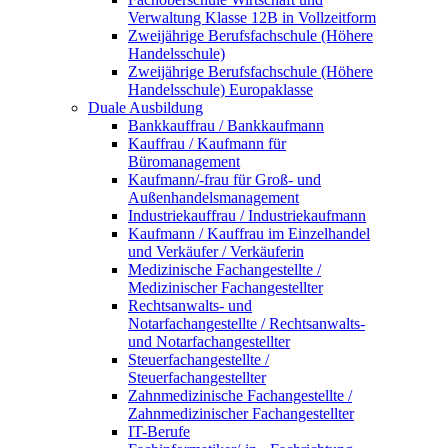
Verwaltung Klasse 12B in Vollzeitform
Zweijährige Berufsfachschule (Höhere
Handelsschule)
Zweijährige Berufsfachschule (Höhere
Handelsschule) Europaklasse
Duale Ausbildung
Bankkauffrau / Bankkaufmann
Kauffrau / Kaufmann für
Büromanagement
Kaufmann/-frau für Groß- und
Außenhandelsmanagement
Industriekauffrau / Industriekaufmann
Kaufmann / Kauffrau im Einzelhandel
und Verkäufer / Verkäuferin
Medizinische Fachangestellte /
Medizinischer Fachangestellter
Rechtsanwalts- und
Notarfachangestellte / Rechtsanwalts-
und Notarfachangestellter
Steuerfachangestellte /
Steuerfachangestellter
Zahnmedizinische Fachangestellte /
Zahnmedizinischer Fachangestellter
IT-Berufe