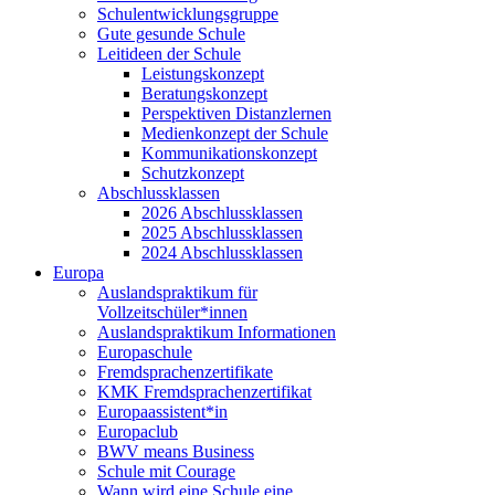
Schulentwicklungsgruppe
Gute gesunde Schule
Leitideen der Schule
Leistungskonzept
Beratungskonzept
Perspektiven Distanzlernen
Medienkonzept der Schule
Kommunikationskonzept
Schutzkonzept
Abschlussklassen
2026 Abschlussklassen
2025 Abschlussklassen
2024 Abschlussklassen
Europa
Auslandspraktikum für
Vollzeitschüler*innen
Auslandspraktikum Informationen
Europaschule
Fremdsprachenzertifikate
KMK Fremdsprachenzertifikat
Europaassistent*in
Europaclub
BWV means Business
Schule mit Courage
Wann wird eine Schule eine