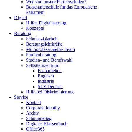
Wer sind unsere Partnerschulen?
Botschafterschule für das Europäische
Parlament
Digital
Hilfen Digitalisierung
Konzepte
Beratung
Schulsozialarbeit
Beratungslehrkräfte
Multiprofessionelles Team
Studienberatung
Studien- und Berufswahl
Selbstlernzentrum
Facharbeiten
Englisch
Industrie
SLZ Deutsch
Hilfe bei Diskriminierung
Service
Kontakt
Corporate Identity
Archiv
Schnuppertag
Digitales Klassenbuch
Office365