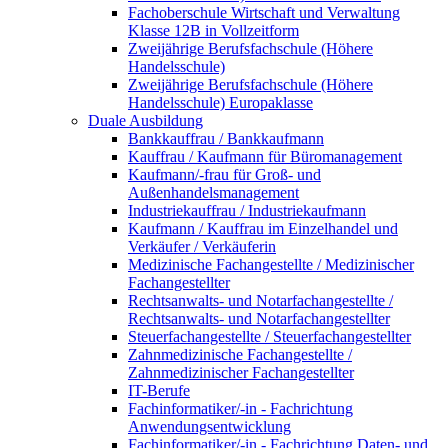
Fachoberschule Wirtschaft und Verwaltung
Klasse 12B in Vollzeitform
Zweijährige Berufsfachschule (Höhere
Handelsschule)
Zweijährige Berufsfachschule (Höhere
Handelsschule) Europaklasse
Duale Ausbildung
Bankkauffrau / Bankkaufmann
Kauffrau / Kaufmann für Büromanagement
Kaufmann/-frau für Groß- und
Außenhandelsmanagement
Industriekauffrau / Industriekaufmann
Kaufmann / Kauffrau im Einzelhandel und
Verkäufer / Verkäuferin
Medizinische Fachangestellte / Medizinischer
Fachangestellter
Rechtsanwalts- und Notarfachangestellte /
Rechtsanwalts- und Notarfachangestellter
Steuerfachangestellte / Steuerfachangestellter
Zahnmedizinische Fachangestellte /
Zahnmedizinischer Fachangestellter
IT-Berufe
Fachinformatiker/-in - Fachrichtung
Anwendungsentwicklung
Fachinformatiker/-in - Fachrichtung Daten- und