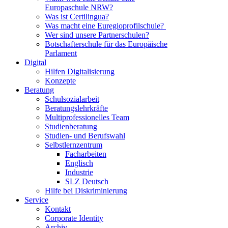
Europaschule NRW?
Was ist Certilingua?
Was macht eine Euregioprofilschule?
Wer sind unsere Partnerschulen?
Botschafterschule für das Europäische
Parlament
Digital
Hilfen Digitalisierung
Konzepte
Beratung
Schulsozialarbeit
Beratungslehrkräfte
Multiprofessionelles Team
Studienberatung
Studien- und Berufswahl
Selbstlernzentrum
Facharbeiten
Englisch
Industrie
SLZ Deutsch
Hilfe bei Diskriminierung
Service
Kontakt
Corporate Identity
Archiv