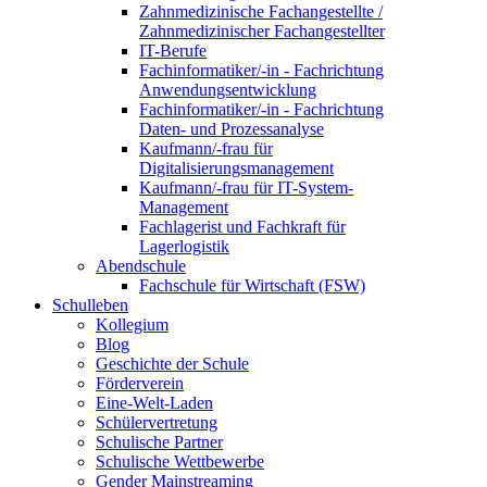
Zahnmedizinische Fachangestellte /
Zahnmedizinischer Fachangestellter
IT-Berufe
Fachinformatiker/-in - Fachrichtung
Anwendungsentwicklung
Fachinformatiker/-in - Fachrichtung
Daten- und Prozessanalyse
Kaufmann/-frau für
Digitalisierungsmanagement
Kaufmann/-frau für IT-System-
Management
Fachlagerist und Fachkraft für
Lagerlogistik
Abendschule
Fachschule für Wirtschaft (FSW)
Schulleben
Kollegium
Blog
Geschichte der Schule
Förderverein
Eine-Welt-Laden
Schülervertretung
Schulische Partner
Schulische Wettbewerbe
Gender Mainstreaming