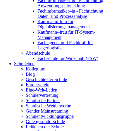
Fachinformatiker/-in - Fachrichtung
Anwendungsentwicklung
Fachinformatiker/-in - Fachrichtung
Daten- und Prozessanalyse
Kaufmann/-frau für
Digitalisierungsmanagement
Kaufmann/-frau für IT-System-
Management
Fachlagerist und Fachkraft für
Lagerlogistik
Abendschule
Fachschule für Wirtschaft (FSW)
Schulleben
Kollegium
Blog
Geschichte der Schule
Förderverein
Eine-Welt-Laden
Schülervertretung
Schulische Partner
Schulische Wettbewerbe
Gender Mainstreaming
Schulentwicklungsgruppe
Gute gesunde Schule
Leitideen der Schule