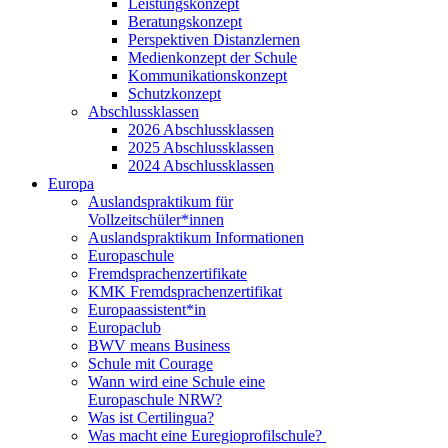
Leistungskonzept
Beratungskonzept
Perspektiven Distanzlernen
Medienkonzept der Schule
Kommunikationskonzept
Schutzkonzept
Abschlussklassen
2026 Abschlussklassen
2025 Abschlussklassen
2024 Abschlussklassen
Europa
Auslandspraktikum für
Vollzeitschüler*innen
Auslandspraktikum Informationen
Europaschule
Fremdsprachenzertifikate
KMK Fremdsprachenzertifikat
Europaassistent*in
Europaclub
BWV means Business
Schule mit Courage
Wann wird eine Schule eine
Europaschule NRW?
Was ist Certilingua?
Was macht eine Euregioprofilschule?