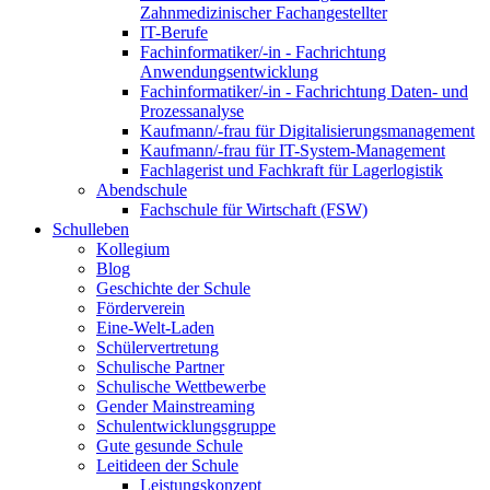
Zahnmedizinischer Fachangestellter
IT-Berufe
Fachinformatiker/-in - Fachrichtung
Anwendungsentwicklung
Fachinformatiker/-in - Fachrichtung Daten- und
Prozessanalyse
Kaufmann/-frau für Digitalisierungsmanagement
Kaufmann/-frau für IT-System-Management
Fachlagerist und Fachkraft für Lagerlogistik
Abendschule
Fachschule für Wirtschaft (FSW)
Schulleben
Kollegium
Blog
Geschichte der Schule
Förderverein
Eine-Welt-Laden
Schülervertretung
Schulische Partner
Schulische Wettbewerbe
Gender Mainstreaming
Schulentwicklungsgruppe
Gute gesunde Schule
Leitideen der Schule
Leistungskonzept