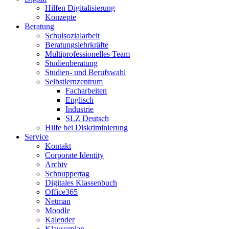
Hilfen Digitalisierung
Konzepte
Beratung
Schulsozialarbeit
Beratungslehrkräfte
Multiprofessionelles Team
Studienberatung
Studien- und Berufswahl
Selbstlernzentrum
Facharbeiten
Englisch
Industrie
SLZ Deutsch
Hilfe bei Diskriminierung
Service
Kontakt
Corporate Identity
Archiv
Schnuppertag
Digitales Klassenbuch
Office365
Netman
Moodle
Kalender
Klausurplan