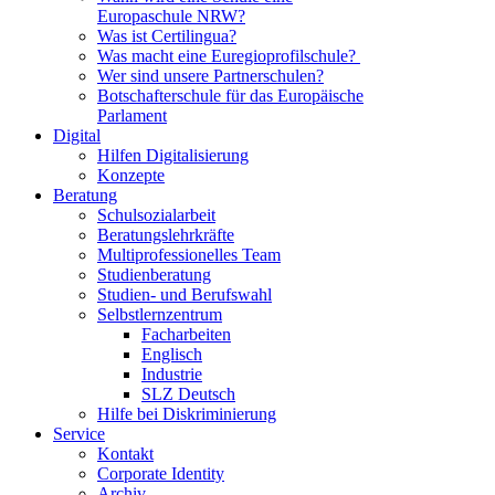
Europaschule NRW?
Was ist Certilingua?
Was macht eine Euregioprofilschule?
Wer sind unsere Partnerschulen?
Botschafterschule für das Europäische
Parlament
Digital
Hilfen Digitalisierung
Konzepte
Beratung
Schulsozialarbeit
Beratungslehrkräfte
Multiprofessionelles Team
Studienberatung
Studien- und Berufswahl
Selbstlernzentrum
Facharbeiten
Englisch
Industrie
SLZ Deutsch
Hilfe bei Diskriminierung
Service
Kontakt
Corporate Identity
Archiv