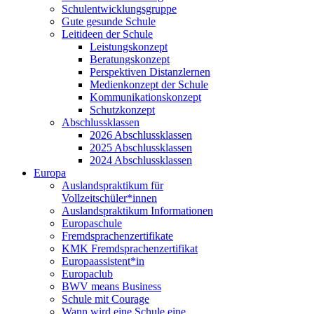
Schulentwicklungsgruppe
Gute gesunde Schule
Leitideen der Schule
Leistungskonzept
Beratungskonzept
Perspektiven Distanzlernen
Medienkonzept der Schule
Kommunikationskonzept
Schutzkonzept
Abschlussklassen
2026 Abschlussklassen
2025 Abschlussklassen
2024 Abschlussklassen
Europa
Auslandspraktikum für
Vollzeitschüler*innen
Auslandspraktikum Informationen
Europaschule
Fremdsprachenzertifikate
KMK Fremdsprachenzertifikat
Europaassistent*in
Europaclub
BWV means Business
Schule mit Courage
Wann wird eine Schule eine