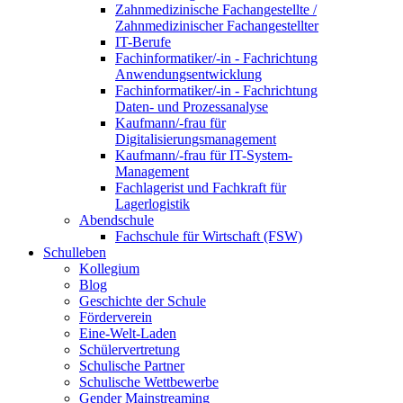
Zahnmedizinische Fachangestellte /
Zahnmedizinischer Fachangestellter
IT-Berufe
Fachinformatiker/-in - Fachrichtung
Anwendungsentwicklung
Fachinformatiker/-in - Fachrichtung
Daten- und Prozessanalyse
Kaufmann/-frau für
Digitalisierungsmanagement
Kaufmann/-frau für IT-System-
Management
Fachlagerist und Fachkraft für
Lagerlogistik
Abendschule
Fachschule für Wirtschaft (FSW)
Schulleben
Kollegium
Blog
Geschichte der Schule
Förderverein
Eine-Welt-Laden
Schülervertretung
Schulische Partner
Schulische Wettbewerbe
Gender Mainstreaming