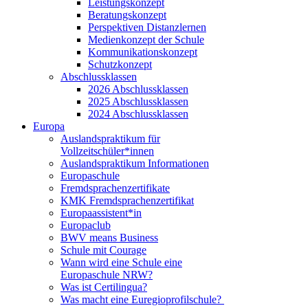
Leistungskonzept
Beratungskonzept
Perspektiven Distanzlernen
Medienkonzept der Schule
Kommunikationskonzept
Schutzkonzept
Abschlussklassen
2026 Abschlussklassen
2025 Abschlussklassen
2024 Abschlussklassen
Europa
Auslandspraktikum für
Vollzeitschüler*innen
Auslandspraktikum Informationen
Europaschule
Fremdsprachenzertifikate
KMK Fremdsprachenzertifikat
Europaassistent*in
Europaclub
BWV means Business
Schule mit Courage
Wann wird eine Schule eine
Europaschule NRW?
Was ist Certilingua?
Was macht eine Euregioprofilschule?