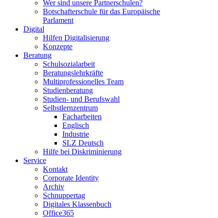
Wer sind unsere Partnerschulen?
Botschafterschule für das Europäische
Parlament
Digital
Hilfen Digitalisierung
Konzepte
Beratung
Schulsozialarbeit
Beratungslehrkräfte
Multiprofessionelles Team
Studienberatung
Studien- und Berufswahl
Selbstlernzentrum
Facharbeiten
Englisch
Industrie
SLZ Deutsch
Hilfe bei Diskriminierung
Service
Kontakt
Corporate Identity
Archiv
Schnuppertag
Digitales Klassenbuch
Office365