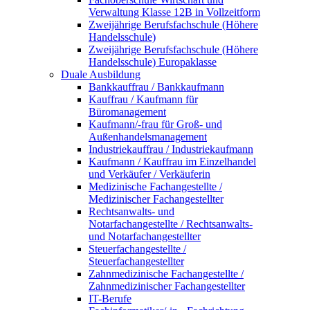
Verwaltung Klasse 12B in Vollzeitform
Zweijährige Berufsfachschule (Höhere
Handelsschule)
Zweijährige Berufsfachschule (Höhere
Handelsschule) Europaklasse
Duale Ausbildung
Bankkauffrau / Bankkaufmann
Kauffrau / Kaufmann für
Büromanagement
Kaufmann/-frau für Groß- und
Außenhandelsmanagement
Industriekauffrau / Industriekaufmann
Kaufmann / Kauffrau im Einzelhandel
und Verkäufer / Verkäuferin
Medizinische Fachangestellte /
Medizinischer Fachangestellter
Rechtsanwalts- und
Notarfachangestellte / Rechtsanwalts-
und Notarfachangestellter
Steuerfachangestellte /
Steuerfachangestellter
Zahnmedizinische Fachangestellte /
Zahnmedizinischer Fachangestellter
IT-Berufe