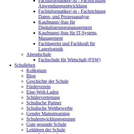
Fachinformatiker/-in - Fachrichtung
Anwendungsentwicklung
Fachinformatiker/-in - Fachrichtung
Daten- und Prozessanalyse
Kaufmann/-frau für
Digitalisierungsmanagement
Kaufmann/-frau für IT-System-
Management
Fachlagerist und Fachkraft für
Lagerlogistik
Abendschule
Fachschule für Wirtschaft (FSW)
Schulleben
Kollegium
Blog
Geschichte der Schule
Förderverein
Eine-Welt-Laden
Schülervertretung
Schulische Partner
Schulische Wettbewerbe
Gender Mainstreaming
Schulentwicklungsgruppe
Gute gesunde Schule
Leitideen der Schule