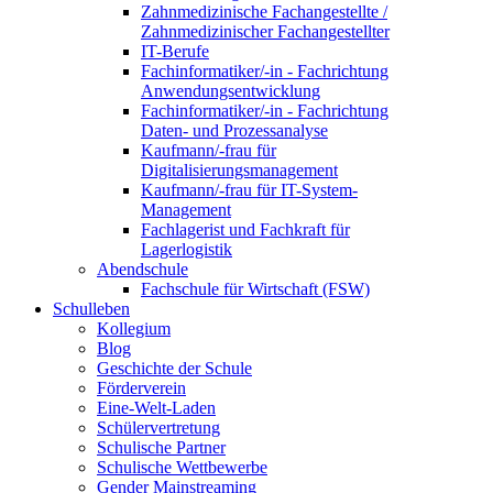
Zahnmedizinische Fachangestellte /
Zahnmedizinischer Fachangestellter
IT-Berufe
Fachinformatiker/-in - Fachrichtung
Anwendungsentwicklung
Fachinformatiker/-in - Fachrichtung
Daten- und Prozessanalyse
Kaufmann/-frau für
Digitalisierungsmanagement
Kaufmann/-frau für IT-System-
Management
Fachlagerist und Fachkraft für
Lagerlogistik
Abendschule
Fachschule für Wirtschaft (FSW)
Schulleben
Kollegium
Blog
Geschichte der Schule
Förderverein
Eine-Welt-Laden
Schülervertretung
Schulische Partner
Schulische Wettbewerbe
Gender Mainstreaming