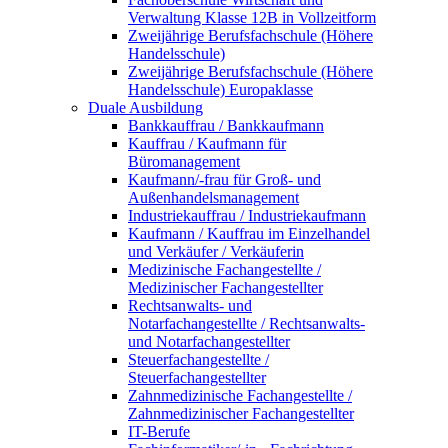
Verwaltung Klasse 12B in Vollzeitform
Zweijährige Berufsfachschule (Höhere
Handelsschule)
Zweijährige Berufsfachschule (Höhere
Handelsschule) Europaklasse
Duale Ausbildung
Bankkauffrau / Bankkaufmann
Kauffrau / Kaufmann für
Büromanagement
Kaufmann/-frau für Groß- und
Außenhandelsmanagement
Industriekauffrau / Industriekaufmann
Kaufmann / Kauffrau im Einzelhandel
und Verkäufer / Verkäuferin
Medizinische Fachangestellte /
Medizinischer Fachangestellter
Rechtsanwalts- und
Notarfachangestellte / Rechtsanwalts-
und Notarfachangestellter
Steuerfachangestellte /
Steuerfachangestellter
Zahnmedizinische Fachangestellte /
Zahnmedizinischer Fachangestellter
IT-Berufe