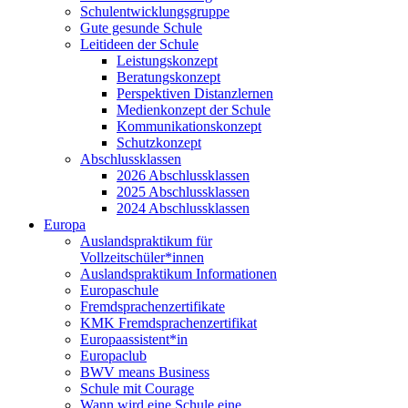
Schulentwicklungsgruppe
Gute gesunde Schule
Leitideen der Schule
Leistungskonzept
Beratungskonzept
Perspektiven Distanzlernen
Medienkonzept der Schule
Kommunikationskonzept
Schutzkonzept
Abschlussklassen
2026 Abschlussklassen
2025 Abschlussklassen
2024 Abschlussklassen
Europa
Auslandspraktikum für
Vollzeitschüler*innen
Auslandspraktikum Informationen
Europaschule
Fremdsprachenzertifikate
KMK Fremdsprachenzertifikat
Europaassistent*in
Europaclub
BWV means Business
Schule mit Courage
Wann wird eine Schule eine