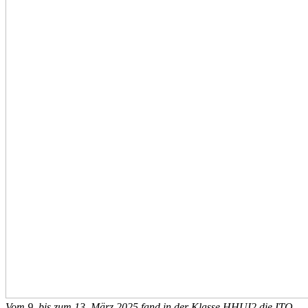
Vom 9. bis zum
13. März 2025 fand in der Klasse HHUI2 die ITO-