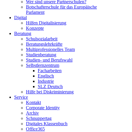
Wer sind unsere Partnerschulen?
Botschafterschule für das Europäische
Parlament
Digital
Hilfen Digitalisierung
Konzepte
Beratung
Schulsozialarbeit
Beratungslehrkräfte
Multiprofessionelles Team
Studienberatung
Studien- und Berufswahl
Selbstlernzentrum
Facharbeiten
Englisch
Industrie
SLZ Deutsch
Hilfe bei Diskriminierung
Service
Kontakt
Corporate Identity
Archiv
Schnuppertag
Digitales Klassenbuch
Office365