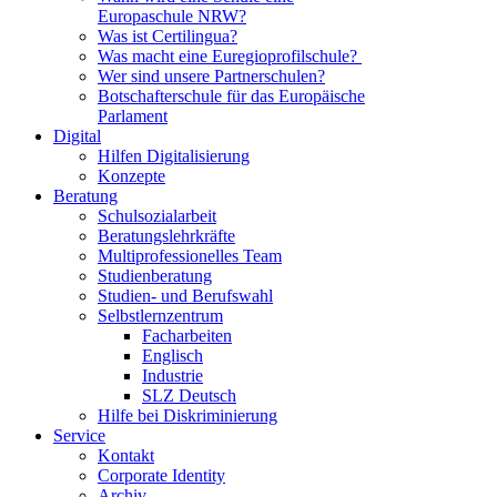
Europaschule NRW?
Was ist Certilingua?
Was macht eine Euregioprofilschule?
Wer sind unsere Partnerschulen?
Botschafterschule für das Europäische
Parlament
Digital
Hilfen Digitalisierung
Konzepte
Beratung
Schulsozialarbeit
Beratungslehrkräfte
Multiprofessionelles Team
Studienberatung
Studien- und Berufswahl
Selbstlernzentrum
Facharbeiten
Englisch
Industrie
SLZ Deutsch
Hilfe bei Diskriminierung
Service
Kontakt
Corporate Identity
Archiv