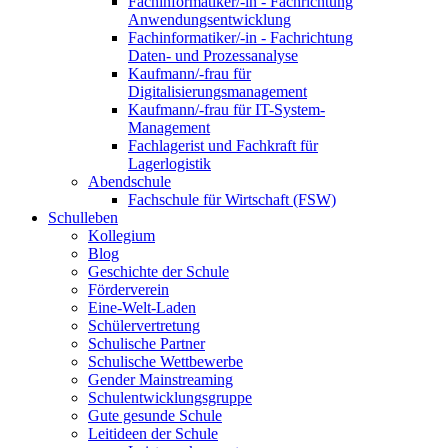
Fachinformatiker/-in - Fachrichtung
Anwendungsentwicklung
Fachinformatiker/-in - Fachrichtung
Daten- und Prozessanalyse
Kaufmann/-frau für
Digitalisierungsmanagement
Kaufmann/-frau für IT-System-
Management
Fachlagerist und Fachkraft für
Lagerlogistik
Abendschule
Fachschule für Wirtschaft (FSW)
Schulleben
Kollegium
Blog
Geschichte der Schule
Förderverein
Eine-Welt-Laden
Schülervertretung
Schulische Partner
Schulische Wettbewerbe
Gender Mainstreaming
Schulentwicklungsgruppe
Gute gesunde Schule
Leitideen der Schule