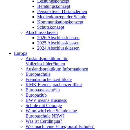
Leistungskonzept
Beratungskonzept
Perspektiven Distanzlernen
Medienkonzept der Schule
Kommunikationskonzept
Schutzkonzept
Abschlussklassen
2026 Abschlussklassen
2025 Abschlussklassen
2024 Abschlussklassen
Europa
Auslandspraktikum für
Vollzeitschüler*innen
Auslandspraktikum Informationen
Europaschule
Fremdsprachenzertifikate
KMK Fremdsprachenzertifikat
Europaassistent*in
Europaclub
BWV means Business
Schule mit Courage
Wann wird eine Schule eine
Europaschule NRW?
Was ist Certilingua?
Was macht eine Euregioprofilschule?